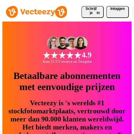
Schrijf 
Inloggen
je
in
4.9
from 33.572 reviews on Trustpilot
Betaalbare abonnementen
met eenvoudige prijzen
Vecteezy is 's werelds #1
stockfotomarktplaats, vertrouwd door
meer dan 90.000 klanten wereldwijd.
Het biedt merken, makers en