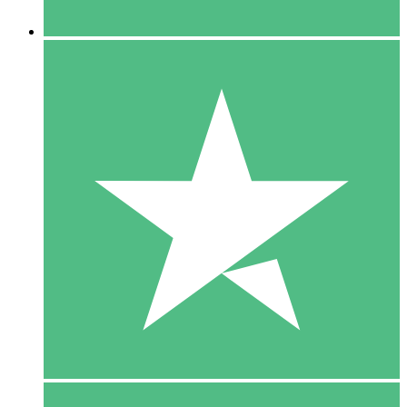
5 Downloaden
15
US$
00
10 Downloaden
20
US$
00