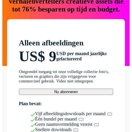
verhalenvertellers creatieve assets die
tot 76% besparen op tijd en budget.
Alleen afbeeldingen
US$ 9
USD per maand jaarlijks
gefactureerd
Ontgrendel toegang tot onze volledige collectie foto's,
vectoren en graphics die zijn vrijgegeven voor
commercieel gebruik. Video niet inbegrepen.
Nu abonneren
Plan bevat:
Vijf afbeeldingsdownloads per maand
Één bundel per maand
Geen naamsvermelding vereist
Snellere downloads