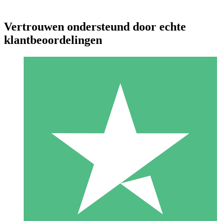
Vertrouwen ondersteund door echte
klantbeoordelingen
Individuele Creditpakketten
Betaal per gebruik met downloadtegoeden. Geen maandelijkse
verplichting vereist.
1 Downloaden
10
US$
00