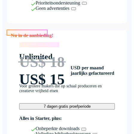
Prioriteitsondersteuning
Geen advertenties
Nu in de aanbieding!
Nu in de aanbieding!
Unlimited
US$ 18
USD per maand
jaarlijks gefactureerd
US$ 15
Voor grotere makers die op schaal produceren en
creatieve vrijheid eisen
7 dagen gratis proefperiode
Alles in Starter, plus:
Onbeperkte downloads
Volledige bibliotheektoegang