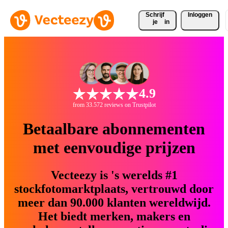
Schrijf 
Inloggen
je
in
4.9
from 33.572 reviews on Trustpilot
Betaalbare abonnementen
met eenvoudige prijzen
Vecteezy is 's werelds #1
stockfotomarktplaats, vertrouwd door
meer dan 90.000 klanten wereldwijd.
Het biedt merken, makers en