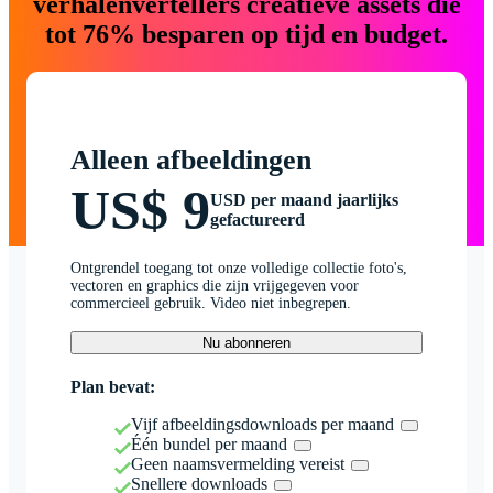
verhalenvertellers creatieve assets die
tot 76% besparen op tijd en budget.
Alleen afbeeldingen
US$ 9
USD per maand jaarlijks
gefactureerd
Ontgrendel toegang tot onze volledige collectie foto's,
vectoren en graphics die zijn vrijgegeven voor
commercieel gebruik. Video niet inbegrepen.
Nu abonneren
Plan bevat:
Vijf afbeeldingsdownloads per maand
Één bundel per maand
Geen naamsvermelding vereist
Snellere downloads