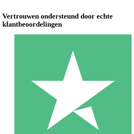
Vertrouwen ondersteund door echte
klantbeoordelingen
Individuele Creditpakketten
Betaal per gebruik met downloadtegoeden. Geen maandelijkse
verplichting vereist.
1 Downloaden
10
US$
00