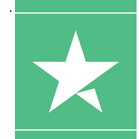
5 Downloaden
15
US$
00
10 Downloaden
20
US$
00