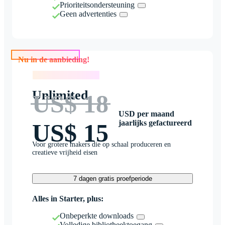
Prioriteitsondersteuning
Geen advertenties
Nu in de aanbieding!
Nu in de aanbieding!
Unlimited
US$ 18
USD per maand
jaarlijks gefactureerd
US$ 15
Voor grotere makers die op schaal produceren en
creatieve vrijheid eisen
7 dagen gratis proefperiode
Alles in Starter, plus:
Onbeperkte downloads
Volledige bibliotheektoegang