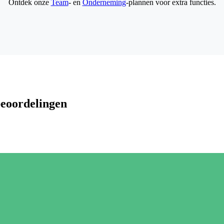
Ontdek onze
Team
- en
Onderneming
-plannen voor extra functies.
beoordelingen