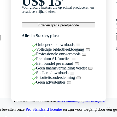
US$ 15
Voor grotere makers die op schaal produceren en
creatieve vrijheid eisen
7 dagen gratis proefperiode
Alles in Starter, plus:
Onbeperkte downloads
Volledige bibliotheektoegang
Professionele ontwerptools
Premium AI-functies
Één bundel per maand
Geen naamsvermelding vereist
Snellere downloads
Prioriteitsondersteuning
Geen advertenties
Wilt u zich niet abonneren?
Meer aankoopopties bekijken
n bevatten onze
Pro Standaard-licentie
en zijn voor toegang door één ge