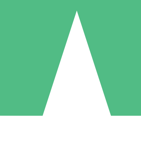
Individuele Creditpakketten
l per gebruik met downloadtegoeden. Geen maandelijkse verplichting ve
1 Downloaden
5 Downloaden
10 Downloaden
10
15
20
US$
00
US$
00
US$
00