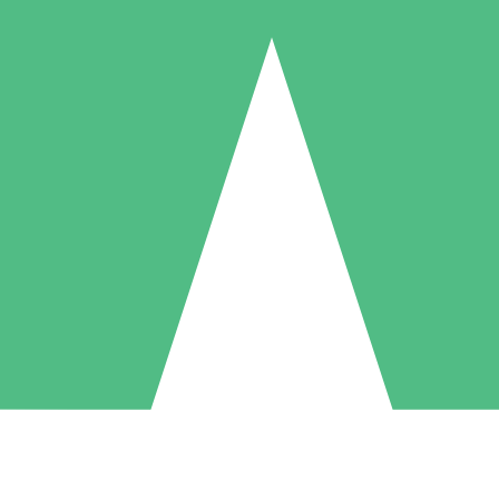
Individuele Creditpakketten
l per gebruik met downloadtegoeden. Geen maandelijkse verplichting ve
1 Downloaden
5 Downloaden
10 Downloaden
10
15
20
US$
00
US$
00
US$
00