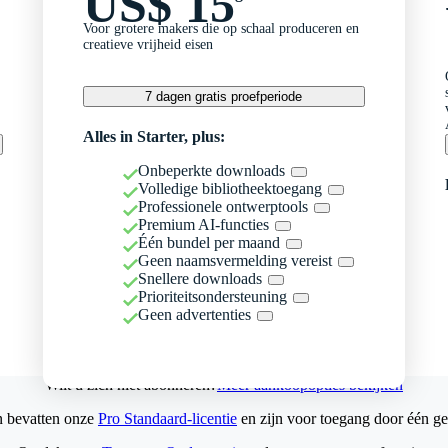
US$ 15
Voor grotere makers die op schaal produceren en
creatieve vrijheid eisen
7 dagen gratis proefperiode
Alles in Starter, plus:
Onbeperkte downloads
Volledige bibliotheektoegang
Professionele ontwerptools
Premium AI-functies
Één bundel per maand
Geen naamsvermelding vereist
Snellere downloads
Prioriteitsondersteuning
Geen advertenties
Wilt u zich niet abonneren?
Meer aankoopopties bekijken
n bevatten onze
Pro Standaard-licentie
en zijn voor toegang door één ge