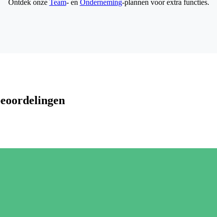
Ontdek onze
Team
- en
Onderneming
-plannen voor extra functies.
beoordelingen