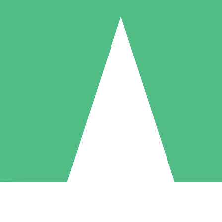
Individuele Creditpakketten
l per gebruik met downloadtegoeden. Geen maandelijkse verplichting ve
1 Downloaden
5 Downloaden
10 Downloaden
10
15
20
US$
00
US$
00
US$
00