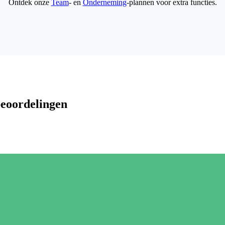
Ontdek onze
Team
- en
Onderneming
-plannen voor extra functies.
beoordelingen