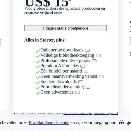
US$ 15
Voor grotere makers die op schaal produceren en
creatieve vrijheid eisen
7 dagen gratis proefperiode
Alles in Starter, plus:
Onbeperkte downloads
Volledige bibliotheektoegang
Professionele ontwerptools
Premium AI-functies
Één bundel per maand
Geen naamsvermelding vereist
Snellere downloads
Prioriteitsondersteuning
Geen advertenties
Wilt u zich niet abonneren?
Meer aankoopopties bekijken
n bevatten onze
Pro Standaard-licentie
en zijn voor toegang door één ge