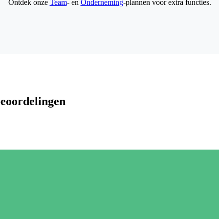
Ontdek onze
Team
- en
Onderneming
-plannen voor extra functies.
beoordelingen