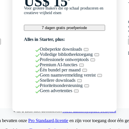
US$ 15
Voor grotere makers die op schaal produceren en
creatieve vrijheid eisen
7 dagen gratis proefperiode
Alles in Starter, plus:
Onbeperkte downloads
Volledige bibliotheektoegang
Professionele ontwerptools
Premium AI-functies
Één bundel per maand
Geen naamsvermelding vereist
Snellere downloads
Prioriteitsondersteuning
Geen advertenties
Wilt u zich niet abonneren?
Meer aankoopopties bekijken
n bevatten onze
Pro Standaard-licentie
en zijn voor toegang door één ge