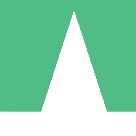
Individuele Creditpakketten
l per gebruik met downloadtegoeden. Geen maandelijkse verplichting ve
1 Downloaden
5 Downloaden
10 Downloaden
10
15
20
US$
00
US$
00
US$
00