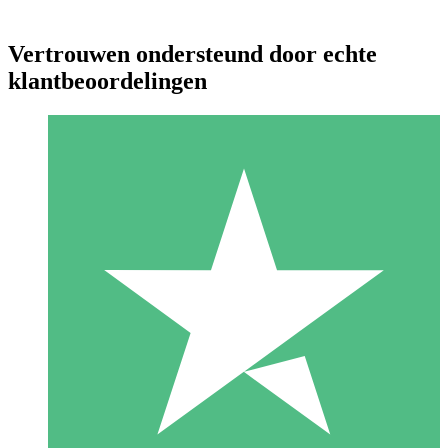
Vertrouwen ondersteund door echte
klantbeoordelingen
Individuele Creditpakketten
Betaal per gebruik met downloadtegoeden. Geen maandelijkse
verplichting vereist.
1 Downloaden
10
US$
00