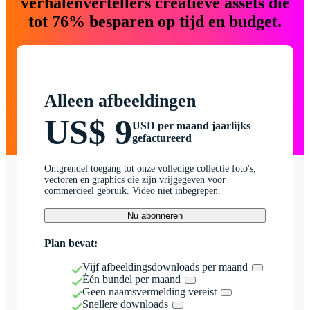
verhalenvertellers creatieve assets die
tot 76% besparen op tijd en budget.
Alleen afbeeldingen
US$ 9
USD per maand jaarlijks
gefactureerd
Ontgrendel toegang tot onze volledige collectie foto's,
vectoren en graphics die zijn vrijgegeven voor
commercieel gebruik. Video niet inbegrepen.
Nu abonneren
Plan bevat:
Vijf afbeeldingsdownloads per maand
Één bundel per maand
Geen naamsvermelding vereist
Snellere downloads