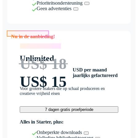
Prioriteitsondersteuning
Geen advertenties
Nu in de aanbieding!
Nu in de aanbieding!
Unlimited
US$ 18
USD per maand
jaarlijks gefactureerd
US$ 15
Voor grotere makers die op schaal produceren en
creatieve vrijheid eisen
7 dagen gratis proefperiode
Alles in Starter, plus:
Onbeperkte downloads
Volledige bibliotheektoegang