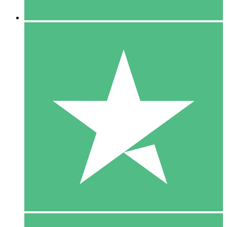
5 Downloaden
15
US$
00
10 Downloaden
20
US$
00