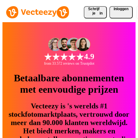
Schrijf 
Inloggen
je
in
4.9
from 33.572 reviews on Trustpilot
Betaalbare abonnementen
met eenvoudige prijzen
Vecteezy is 's werelds #1
stockfotomarktplaats, vertrouwd door
meer dan 90.000 klanten wereldwijd.
Het biedt merken, makers en