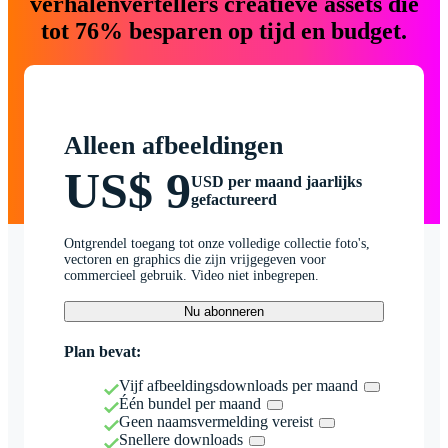
verhalenvertellers creatieve assets die
tot 76% besparen op tijd en budget.
Alleen afbeeldingen
US$ 9
USD per maand jaarlijks
gefactureerd
Ontgrendel toegang tot onze volledige collectie foto's,
vectoren en graphics die zijn vrijgegeven voor
commercieel gebruik. Video niet inbegrepen.
Nu abonneren
Plan bevat:
Vijf afbeeldingsdownloads per maand
Één bundel per maand
Geen naamsvermelding vereist
Snellere downloads