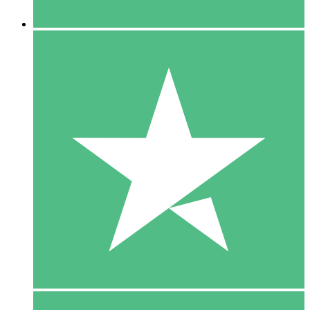
5 Downloaden
15
US$
00
10 Downloaden
20
US$
00