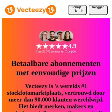
Schrijf 
Inloggen
je
in
4.9
from 33.572 reviews on Trustpilot
Betaalbare abonnementen
met eenvoudige prijzen
Vecteezy is 's werelds #1
stockfotomarktplaats, vertrouwd door
meer dan 90.000 klanten wereldwijd.
Het biedt merken, makers en