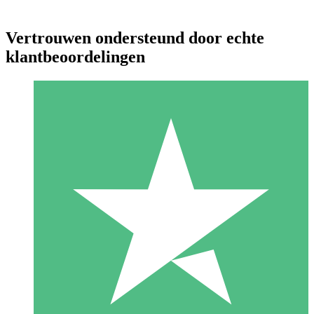
Vertrouwen ondersteund door echte
klantbeoordelingen
Individuele Creditpakketten
Betaal per gebruik met downloadtegoeden. Geen maandelijkse
verplichting vereist.
1 Downloaden
10
US$
00