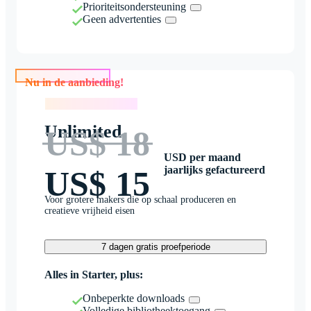
Prioriteitsondersteuning
Geen advertenties
Nu in de aanbieding!
Nu in de aanbieding!
Unlimited
US$ 18
USD per maand
jaarlijks gefactureerd
US$ 15
Voor grotere makers die op schaal produceren en
creatieve vrijheid eisen
7 dagen gratis proefperiode
Alles in Starter, plus:
Onbeperkte downloads
Volledige bibliotheektoegang