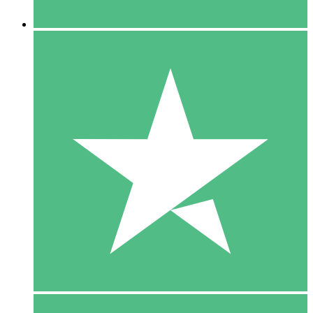
5 Downloaden
15
US$
00
10 Downloaden
20
US$
00