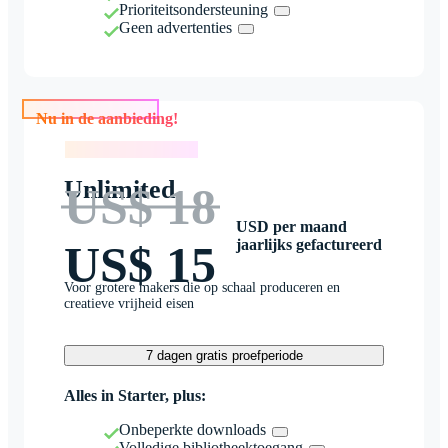
Prioriteitsondersteuning
Geen advertenties
Nu in de aanbieding!
Nu in de aanbieding!
Unlimited
US$ 18
USD per maand
jaarlijks gefactureerd
US$ 15
Voor grotere makers die op schaal produceren en
creatieve vrijheid eisen
7 dagen gratis proefperiode
Alles in Starter, plus:
Onbeperkte downloads
Volledige bibliotheektoegang