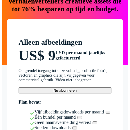
verhalenvertellers creatieve assets die
tot 76% besparen op tijd en budget.
Alleen afbeeldingen
US$ 9
USD per maand jaarlijks
gefactureerd
Ontgrendel toegang tot onze volledige collectie foto's,
vectoren en graphics die zijn vrijgegeven voor
commercieel gebruik. Video niet inbegrepen.
Nu abonneren
Plan bevat:
Vijf afbeeldingsdownloads per maand
Één bundel per maand
Geen naamsvermelding vereist
Snellere downloads