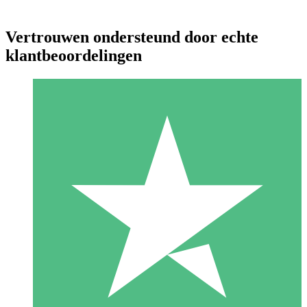
Vertrouwen ondersteund door echte
klantbeoordelingen
Individuele Creditpakketten
Betaal per gebruik met downloadtegoeden. Geen maandelijkse
verplichting vereist.
1 Downloaden
10
US$
00