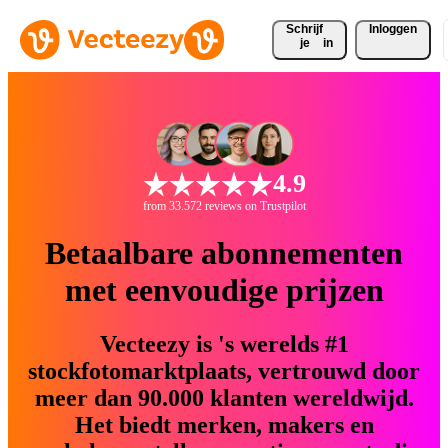
Schrijf 
Inloggen
je
in
4.9
from 33.572 reviews on Trustpilot
Betaalbare abonnementen
met eenvoudige prijzen
Vecteezy is 's werelds #1
stockfotomarktplaats, vertrouwd door
meer dan 90.000 klanten wereldwijd.
Het biedt merken, makers en