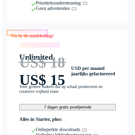
Prioriteitsondersteuning
Geen advertenties
Nu in de aanbieding!
Nu in de aanbieding!
Unlimited
US$ 18
USD per maand
jaarlijks gefactureerd
US$ 15
Voor grotere makers die op schaal produceren en
creatieve vrijheid eisen
7 dagen gratis proefperiode
Alles in Starter, plus:
Onbeperkte downloads
Volledige bibliotheektoegang