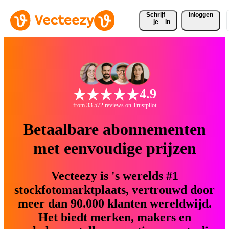
Schrijf 
Inloggen
je
in
4.9
from 33.572 reviews on Trustpilot
Betaalbare abonnementen
met eenvoudige prijzen
Vecteezy is 's werelds #1
stockfotomarktplaats, vertrouwd door
meer dan 90.000 klanten wereldwijd.
Het biedt merken, makers en