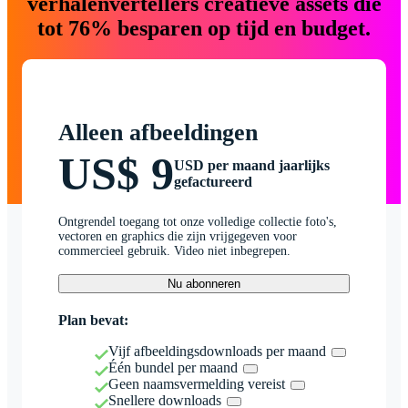
verhalenvertellers creatieve assets die
tot 76% besparen op tijd en budget.
Alleen afbeeldingen
US$ 9
USD per maand jaarlijks
gefactureerd
Ontgrendel toegang tot onze volledige collectie foto's,
vectoren en graphics die zijn vrijgegeven voor
commercieel gebruik. Video niet inbegrepen.
Nu abonneren
Plan bevat:
Vijf afbeeldingsdownloads per maand
Één bundel per maand
Geen naamsvermelding vereist
Snellere downloads