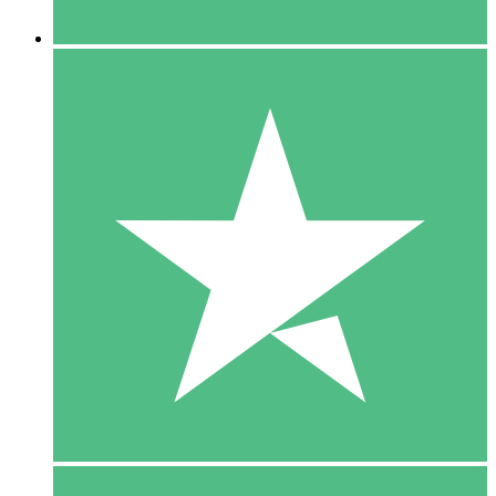
5 Downloaden
15
US$
00
10 Downloaden
20
US$
00