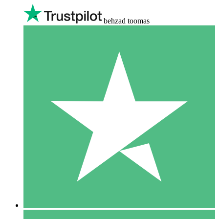
behzad toomas