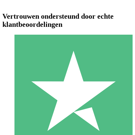
Vertrouwen ondersteund door echte
klantbeoordelingen
Individuele Creditpakketten
Betaal per gebruik met downloadtegoeden. Geen maandelijkse
verplichting vereist.
1 Downloaden
10
US$
00