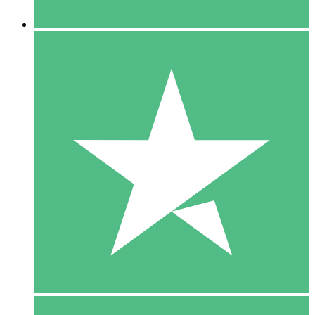
5 Downloaden
15
US$
00
10 Downloaden
20
US$
00