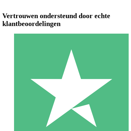
Vertrouwen ondersteund door echte
klantbeoordelingen
Individuele Creditpakketten
Betaal per gebruik met downloadtegoeden. Geen maandelijkse
verplichting vereist.
1 Downloaden
10
US$
00