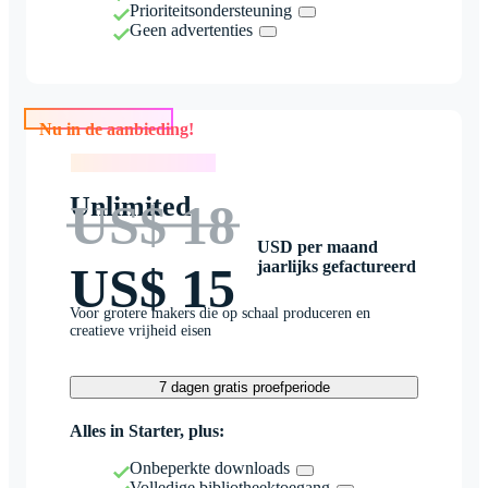
Prioriteitsondersteuning
Geen advertenties
Nu in de aanbieding!
Nu in de aanbieding!
Unlimited
US$ 18
USD per maand
jaarlijks gefactureerd
US$ 15
Voor grotere makers die op schaal produceren en
creatieve vrijheid eisen
7 dagen gratis proefperiode
Alles in Starter, plus:
Onbeperkte downloads
Volledige bibliotheektoegang