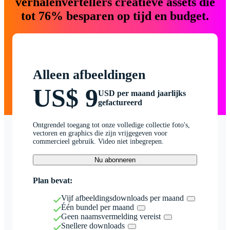
verhalenvertellers creatieve assets die
tot 76% besparen op tijd en budget.
Alleen afbeeldingen
US$ 9
USD per maand jaarlijks
gefactureerd
Ontgrendel toegang tot onze volledige collectie foto's,
vectoren en graphics die zijn vrijgegeven voor
commercieel gebruik. Video niet inbegrepen.
Nu abonneren
Plan bevat:
Vijf afbeeldingsdownloads per maand
Één bundel per maand
Geen naamsvermelding vereist
Snellere downloads