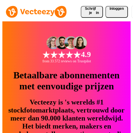
Schrijf 
Inloggen
je
in
4.9
from 33.572 reviews on Trustpilot
Betaalbare abonnementen
met eenvoudige prijzen
Vecteezy is 's werelds #1
stockfotomarktplaats, vertrouwd door
meer dan 90.000 klanten wereldwijd.
Het biedt merken, makers en