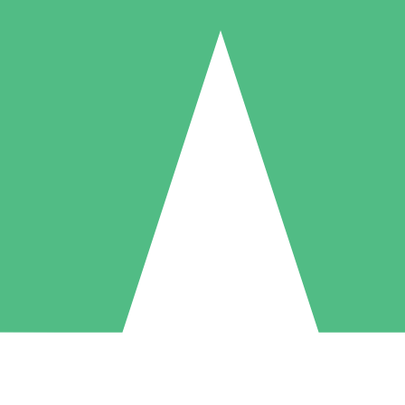
Individuele Creditpakketten
l per gebruik met downloadtegoeden. Geen maandelijkse verplichting ve
1 Downloaden
5 Downloaden
10 Downloaden
10
15
20
US$
00
US$
00
US$
00