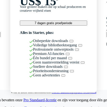
US$ 15
Voor grotere makers die op schaal produceren en
creatieve vrijheid eisen
7 dagen gratis proefperiode
Alles in Starter, plus:
Onbeperkte downloads
Volledige bibliotheektoegang
Professionele ontwerptools
Premium AI-functies
Één bundel per maand
Geen naamsvermelding vereist
Snellere downloads
Prioriteitsondersteuning
Geen advertenties
Wilt u zich niet abonneren?
Meer aankoopopties bekijken
n bevatten onze
Pro Standaard-licentie
en zijn voor toegang door één ge