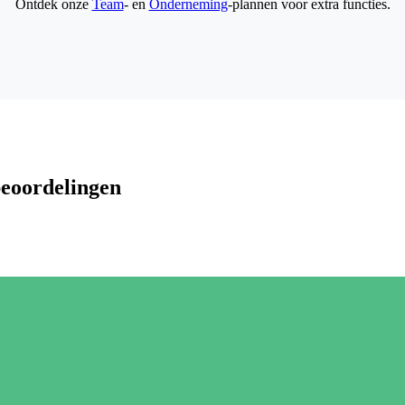
Ontdek onze
Team
- en
Onderneming
-plannen voor extra functies.
beoordelingen