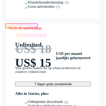
Prioriteitsondersteuning
Geen advertenties
Nu in de aanbieding!
Nu in de aanbieding!
Unlimited
US$ 18
USD per maand
jaarlijks gefactureerd
US$ 15
Voor grotere makers die op schaal produceren en
creatieve vrijheid eisen
7 dagen gratis proefperiode
Alles in Starter, plus:
Onbeperkte downloads
Volledige bibliotheektoegang