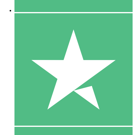
5 Downloaden
15
US$
00
10 Downloaden
20
US$
00