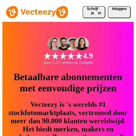
Schrijf 
Inloggen
je
in
4.9
from 33.572 reviews on Trustpilot
Betaalbare abonnementen
met eenvoudige prijzen
Vecteezy is 's werelds #1
stockfotomarktplaats, vertrouwd door
meer dan 90.000 klanten wereldwijd.
Het biedt merken, makers en