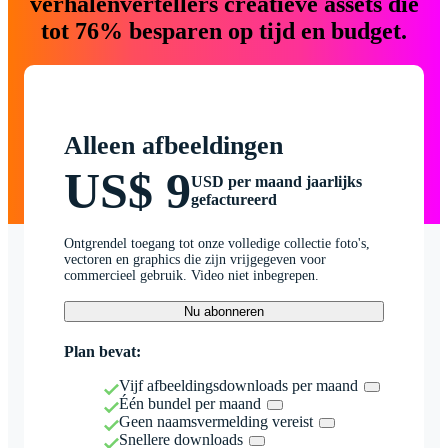
verhalenvertellers creatieve assets die
tot 76% besparen op tijd en budget.
Alleen afbeeldingen
US$ 9
USD per maand jaarlijks
gefactureerd
Ontgrendel toegang tot onze volledige collectie foto's,
vectoren en graphics die zijn vrijgegeven voor
commercieel gebruik. Video niet inbegrepen.
Nu abonneren
Plan bevat:
Vijf afbeeldingsdownloads per maand
Één bundel per maand
Geen naamsvermelding vereist
Snellere downloads