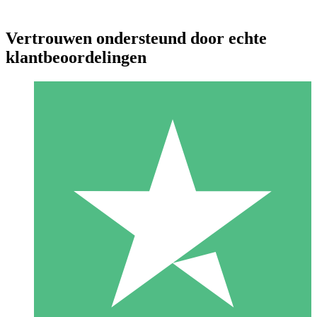
Vertrouwen ondersteund door echte
klantbeoordelingen
Individuele Creditpakketten
Betaal per gebruik met downloadtegoeden. Geen maandelijkse
verplichting vereist.
1 Downloaden
10
US$
00