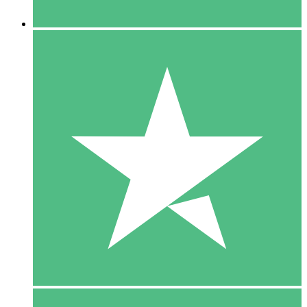
5 Downloaden
15
US$
00
10 Downloaden
20
US$
00