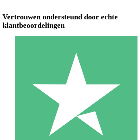
Vertrouwen ondersteund door echte
klantbeoordelingen
Individuele Creditpakketten
Betaal per gebruik met downloadtegoeden. Geen maandelijkse
verplichting vereist.
1 Downloaden
10
US$
00