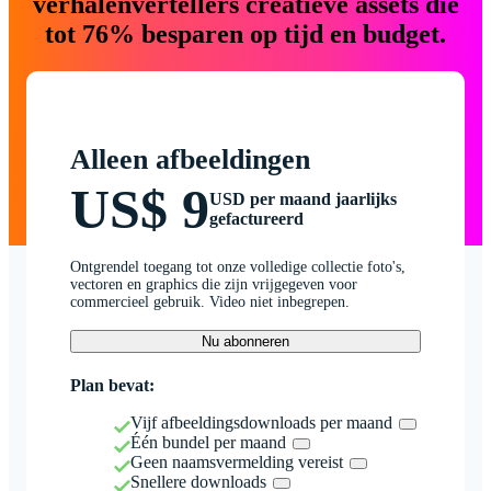
verhalenvertellers creatieve assets die
tot 76% besparen op tijd en budget.
Alleen afbeeldingen
US$ 9
USD per maand jaarlijks
gefactureerd
Ontgrendel toegang tot onze volledige collectie foto's,
vectoren en graphics die zijn vrijgegeven voor
commercieel gebruik. Video niet inbegrepen.
Nu abonneren
Plan bevat:
Vijf afbeeldingsdownloads per maand
Één bundel per maand
Geen naamsvermelding vereist
Snellere downloads