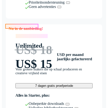
Prioriteitsondersteuning
Geen advertenties
Nu in de aanbieding!
Nu in de aanbieding!
Unlimited
US$ 18
USD per maand
jaarlijks gefactureerd
US$ 15
Voor grotere makers die op schaal produceren en
creatieve vrijheid eisen
7 dagen gratis proefperiode
Alles in Starter, plus:
Onbeperkte downloads
Volledige bibliotheektoegang