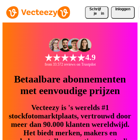
Schrijf 
Inloggen
je
in
4.9
from 33.572 reviews on Trustpilot
Betaalbare abonnementen
met eenvoudige prijzen
Vecteezy is 's werelds #1
stockfotomarktplaats, vertrouwd door
meer dan 90.000 klanten wereldwijd.
Het biedt merken, makers en