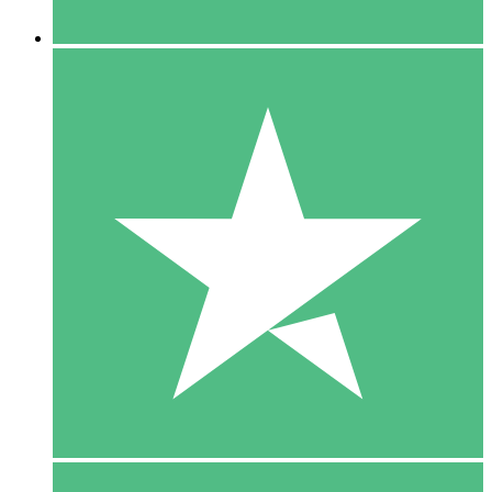
5 Downloaden
15
US$
00
10 Downloaden
20
US$
00