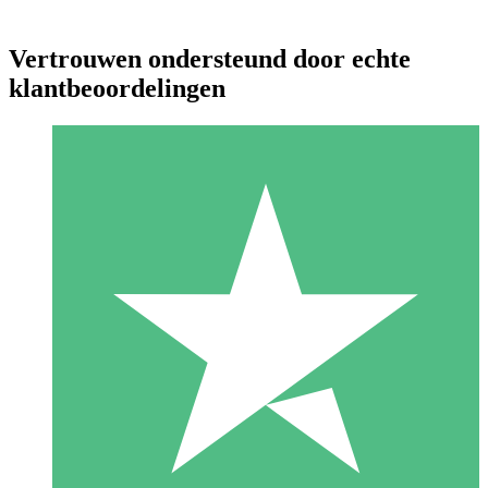
Vertrouwen ondersteund door echte
klantbeoordelingen
Individuele Creditpakketten
Betaal per gebruik met downloadtegoeden. Geen maandelijkse
verplichting vereist.
1 Downloaden
10
US$
00