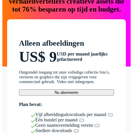
verhalenvertellers creatieve assets die
tot 76% besparen op tijd en budget.
Alleen afbeeldingen
US$ 9
USD per maand jaarlijks
gefactureerd
Ontgrendel toegang tot onze volledige collectie foto's,
vectoren en graphics die zijn vrijgegeven voor
commercieel gebruik. Video niet inbegrepen.
Nu abonneren
Plan bevat:
Vijf afbeeldingsdownloads per maand
Één bundel per maand
Geen naamsvermelding vereist
Snellere downloads