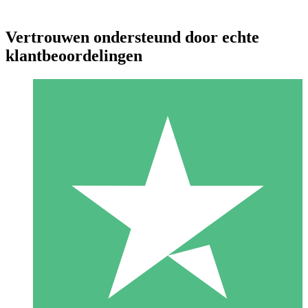
Vertrouwen ondersteund door echte
klantbeoordelingen
Individuele Creditpakketten
Betaal per gebruik met downloadtegoeden. Geen maandelijkse
verplichting vereist.
1 Downloaden
10
US$
00