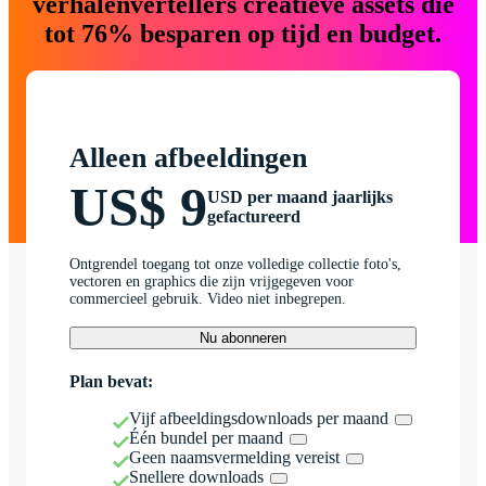
verhalenvertellers creatieve assets die
tot 76% besparen op tijd en budget.
Alleen afbeeldingen
US$ 9
USD per maand jaarlijks
gefactureerd
Ontgrendel toegang tot onze volledige collectie foto's,
vectoren en graphics die zijn vrijgegeven voor
commercieel gebruik. Video niet inbegrepen.
Nu abonneren
Plan bevat:
Vijf afbeeldingsdownloads per maand
Één bundel per maand
Geen naamsvermelding vereist
Snellere downloads