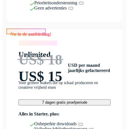
Prioriteitsondersteuning
Geen advertenties
Nu in de aanbieding!
Nu in de aanbieding!
Unlimited
US$ 18
USD per maand
jaarlijks gefactureerd
US$ 15
Voor grotere makers die op schaal produceren en
creatieve vrijheid eisen
7 dagen gratis proefperiode
Alles in Starter, plus:
Onbeperkte downloads
Volledige bibliotheektoegang