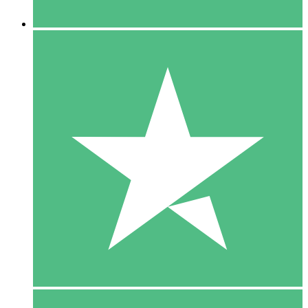
5 Downloaden
15
US$
00
10 Downloaden
20
US$
00