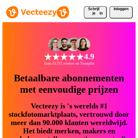
Schrijf 
Inloggen
je
in
4.9
from 33.572 reviews on Trustpilot
Betaalbare abonnementen
met eenvoudige prijzen
Vecteezy is 's werelds #1
stockfotomarktplaats, vertrouwd door
meer dan 90.000 klanten wereldwijd.
Het biedt merken, makers en