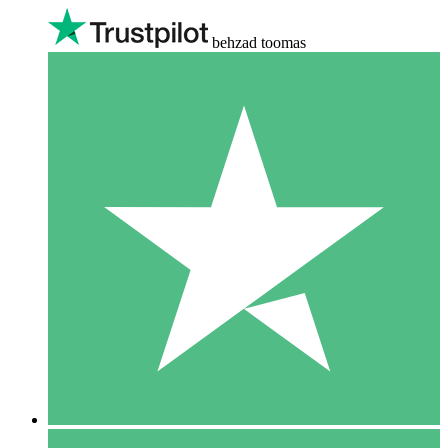
behzad toomas