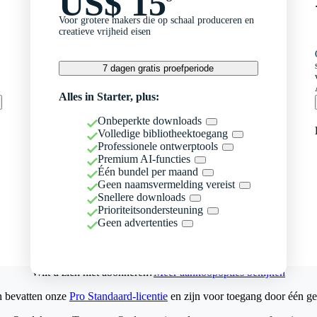
US$ 15
Voor grotere makers die op schaal produceren en
creatieve vrijheid eisen
7 dagen gratis proefperiode
Alles in Starter, plus:
Onbeperkte downloads
Volledige bibliotheektoegang
Professionele ontwerptools
Premium AI-functies
Één bundel per maand
Geen naamsvermelding vereist
Snellere downloads
Prioriteitsondersteuning
Geen advertenties
Wilt u zich niet abonneren?
Meer aankoopopties bekijken
n bevatten onze
Pro Standaard-licentie
en zijn voor toegang door één ge