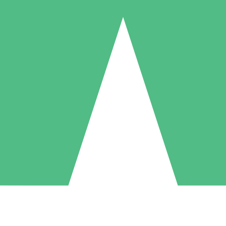
Individuele Creditpakketten
l per gebruik met downloadtegoeden. Geen maandelijkse verplichting ve
1 Downloaden
5 Downloaden
10 Downloaden
10
15
20
US$
00
US$
00
US$
00