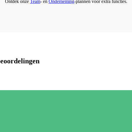
Ontdek onze
Team
- en
Onderneming
-plannen voor extra functies.
beoordelingen