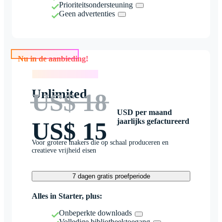
Prioriteitsondersteuning
Geen advertenties
Nu in de aanbieding!
Nu in de aanbieding!
Unlimited
US$ 18
USD per maand
jaarlijks gefactureerd
US$ 15
Voor grotere makers die op schaal produceren en
creatieve vrijheid eisen
7 dagen gratis proefperiode
Alles in Starter, plus:
Onbeperkte downloads
Volledige bibliotheektoegang