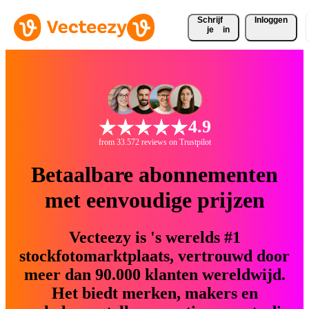
Schrijf 
Inloggen
je
in
4.9
from 33.572 reviews on Trustpilot
Betaalbare abonnementen
met eenvoudige prijzen
Vecteezy is 's werelds #1
stockfotomarktplaats, vertrouwd door
meer dan 90.000 klanten wereldwijd.
Het biedt merken, makers en