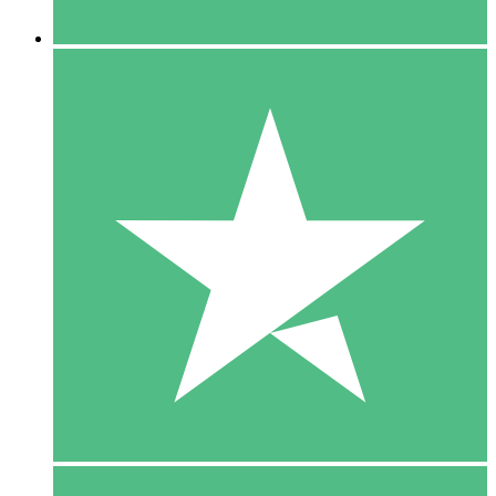
5 Downloaden
15
US$
00
10 Downloaden
20
US$
00