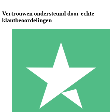
Vertrouwen ondersteund door echte
klantbeoordelingen
Individuele Creditpakketten
Betaal per gebruik met downloadtegoeden. Geen maandelijkse
verplichting vereist.
1 Downloaden
10
US$
00