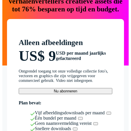
verhalenvertellers creatieve assets die
tot 76% besparen op tijd en budget.
Alleen afbeeldingen
US$ 9
USD per maand jaarlijks
gefactureerd
Ontgrendel toegang tot onze volledige collectie foto's,
vectoren en graphics die zijn vrijgegeven voor
commercieel gebruik. Video niet inbegrepen.
Nu abonneren
Plan bevat:
Vijf afbeeldingsdownloads per maand
Één bundel per maand
Geen naamsvermelding vereist
Snellere downloads