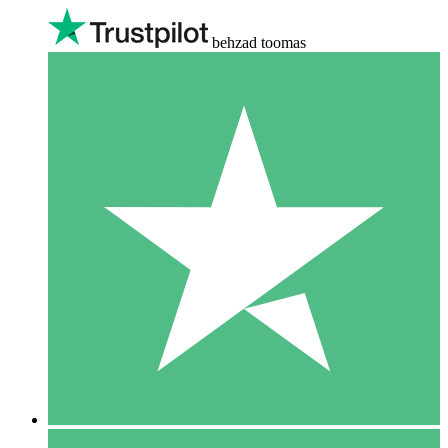
behzad toomas