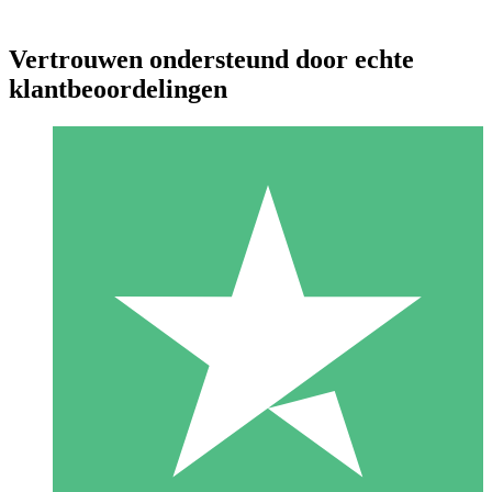
Vertrouwen ondersteund door echte
klantbeoordelingen
Individuele Creditpakketten
Betaal per gebruik met downloadtegoeden. Geen maandelijkse
verplichting vereist.
1 Downloaden
10
US$
00