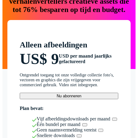
verhalenvertellers creatieve assets die
tot 76% besparen op tijd en budget.
Alleen afbeeldingen
US$ 9
USD per maand jaarlijks
gefactureerd
Ontgrendel toegang tot onze volledige collectie foto's,
vectoren en graphics die zijn vrijgegeven voor
commercieel gebruik. Video niet inbegrepen.
Nu abonneren
Plan bevat:
Vijf afbeeldingsdownloads per maand
Één bundel per maand
Geen naamsvermelding vereist
Snellere downloads