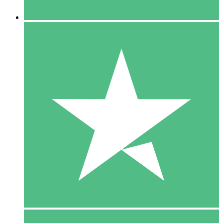
5 Downloaden
15
US$
00
10 Downloaden
20
US$
00