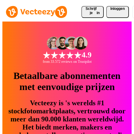
Schrijf 
Inloggen
je
in
4.9
from 33.572 reviews on Trustpilot
Betaalbare abonnementen
met eenvoudige prijzen
Vecteezy is 's werelds #1
stockfotomarktplaats, vertrouwd door
meer dan 90.000 klanten wereldwijd.
Het biedt merken, makers en