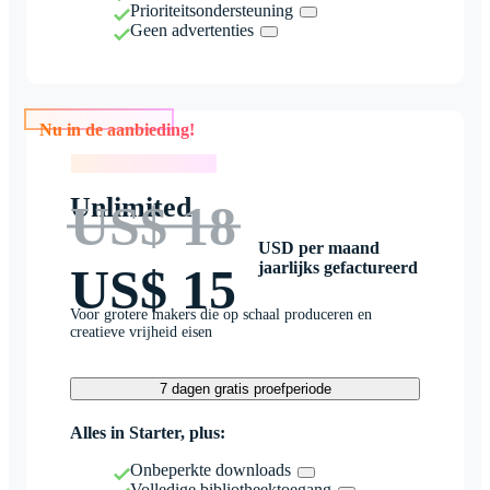
Prioriteitsondersteuning
Geen advertenties
Nu in de aanbieding!
Nu in de aanbieding!
Unlimited
US$ 18
USD per maand
jaarlijks gefactureerd
US$ 15
Voor grotere makers die op schaal produceren en
creatieve vrijheid eisen
7 dagen gratis proefperiode
Alles in Starter, plus:
Onbeperkte downloads
Volledige bibliotheektoegang