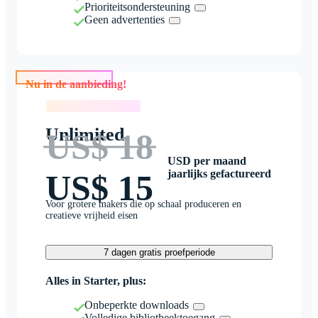
Prioriteitsondersteuning
Geen advertenties
Nu in de aanbieding!
Nu in de aanbieding!
Unlimited
US$ 18
USD per maand
jaarlijks gefactureerd
US$ 15
Voor grotere makers die op schaal produceren en
creatieve vrijheid eisen
7 dagen gratis proefperiode
Alles in Starter, plus:
Onbeperkte downloads
Volledige bibliotheektoegang