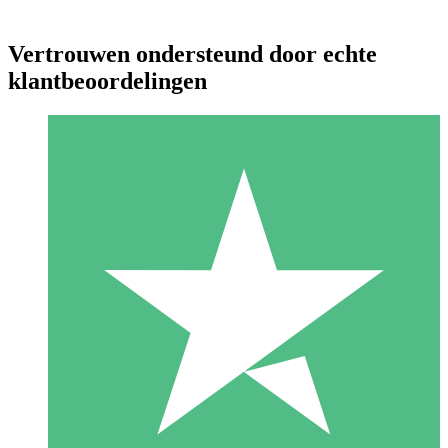
Vertrouwen ondersteund door echte
klantbeoordelingen
Individuele Creditpakketten
Betaal per gebruik met downloadtegoeden. Geen maandelijkse
verplichting vereist.
1 Downloaden
10
US$
00