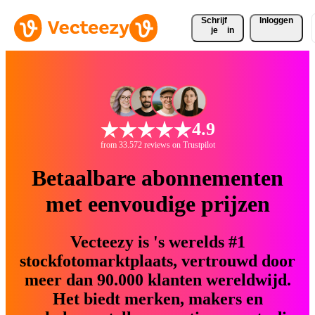
Schrijf 
Inloggen
je
in
4.9
from 33.572 reviews on Trustpilot
Betaalbare abonnementen
met eenvoudige prijzen
Vecteezy is 's werelds #1
stockfotomarktplaats, vertrouwd door
meer dan 90.000 klanten wereldwijd.
Het biedt merken, makers en