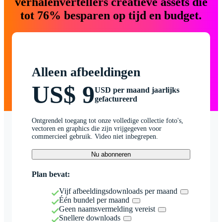
verhalenvertellers creatieve assets die
tot 76% besparen op tijd en budget.
Alleen afbeeldingen
US$ 9
USD per maand jaarlijks
gefactureerd
Ontgrendel toegang tot onze volledige collectie foto's,
vectoren en graphics die zijn vrijgegeven voor
commercieel gebruik. Video niet inbegrepen.
Nu abonneren
Plan bevat:
Vijf afbeeldingsdownloads per maand
Één bundel per maand
Geen naamsvermelding vereist
Snellere downloads