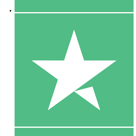
5 Downloaden
15
US$
00
10 Downloaden
20
US$
00