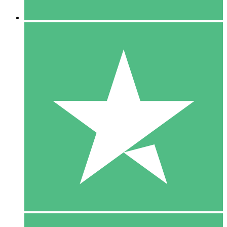
5 Downloaden
15
US$
00
10 Downloaden
20
US$
00