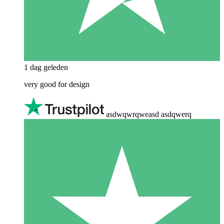
1 dag geleden
very good for design
asdwqwrqweasd asdqwerq