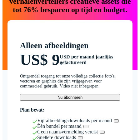
verhalenvertellers creatieve assets die
tot 76% besparen op tijd en budget.
Alleen afbeeldingen
US$ 9
USD per maand jaarlijks
gefactureerd
Ontgrendel toegang tot onze volledige collectie foto's,
vectoren en graphics die zijn vrijgegeven voor
commercieel gebruik. Video niet inbegrepen.
Nu abonneren
Plan bevat:
Vijf afbeeldingsdownloads per maand
Één bundel per maand
Geen naamsvermelding vereist
Snellere downloads