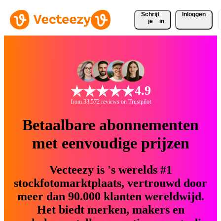
Schrijf 
Inloggen
je
in
4.9
from 33.572 reviews on Trustpilot
Betaalbare abonnementen
met eenvoudige prijzen
Vecteezy is 's werelds #1
stockfotomarktplaats, vertrouwd door
meer dan 90.000 klanten wereldwijd.
Het biedt merken, makers en