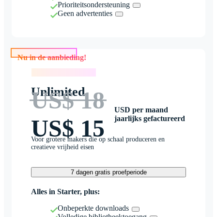
Prioriteitsondersteuning
Geen advertenties
Nu in de aanbieding!
Nu in de aanbieding!
Unlimited
US$ 18
USD per maand
jaarlijks gefactureerd
US$ 15
Voor grotere makers die op schaal produceren en
creatieve vrijheid eisen
7 dagen gratis proefperiode
Alles in Starter, plus:
Onbeperkte downloads
Volledige bibliotheektoegang