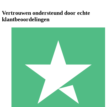
Vertrouwen ondersteund door echte
klantbeoordelingen
Individuele Creditpakketten
Betaal per gebruik met downloadtegoeden. Geen maandelijkse
verplichting vereist.
1 Downloaden
10
US$
00