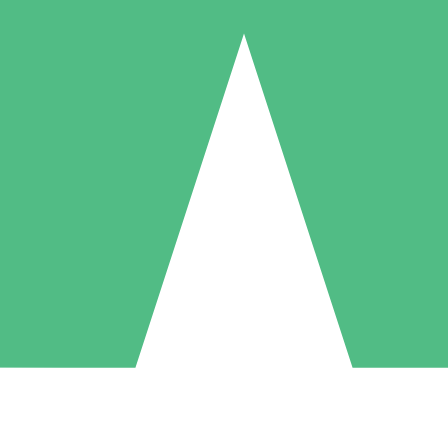
Individuele Creditpakketten
l per gebruik met downloadtegoeden. Geen maandelijkse verplichting ve
1 Downloaden
5 Downloaden
10 Downloaden
10
15
20
US$
00
US$
00
US$
00