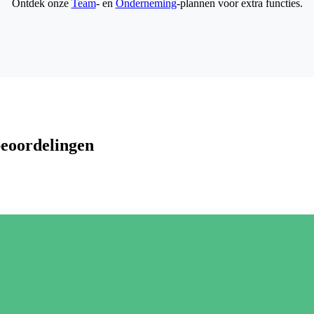
Ontdek onze
Team
- en
Onderneming
-plannen voor extra functies.
beoordelingen