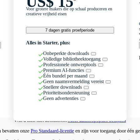
US$ 15
Voor grotere makers die op schaal produceren en
creatieve vrijheid eisen
7 dagen gratis proefperiode
Alles in Starter, plus:
Onbeperkte downloads
Volledige bibliotheektoegang
Professionele ontwerptools
Premium AI-functies
Één bundel per maand
Geen naamsvermelding vereist
Snellere downloads
Prioriteitsondersteuning
Geen advertenties
Wilt u zich niet abonneren?
Meer aankoopopties bekijken
n bevatten onze
Pro Standaard-licentie
en zijn voor toegang door één ge