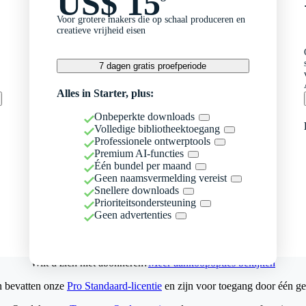
US$ 15
Voor grotere makers die op schaal produceren en
creatieve vrijheid eisen
7 dagen gratis proefperiode
Alles in Starter, plus:
Onbeperkte downloads
Volledige bibliotheektoegang
Professionele ontwerptools
Premium AI-functies
Één bundel per maand
Geen naamsvermelding vereist
Snellere downloads
Prioriteitsondersteuning
Geen advertenties
Wilt u zich niet abonneren?
Meer aankoopopties bekijken
n bevatten onze
Pro Standaard-licentie
en zijn voor toegang door één ge