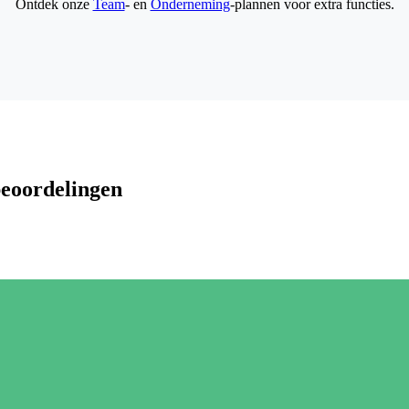
Ontdek onze
Team
- en
Onderneming
-plannen voor extra functies.
beoordelingen