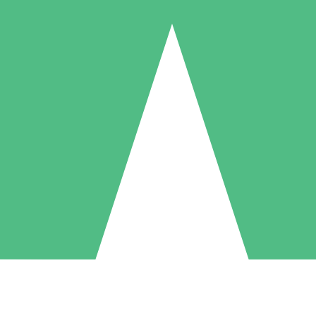
Individuele Creditpakketten
l per gebruik met downloadtegoeden. Geen maandelijkse verplichting ve
1 Downloaden
5 Downloaden
10 Downloaden
10
15
20
US$
00
US$
00
US$
00