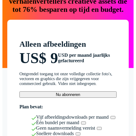
verhalenvertellers creatieve assets die
tot 76% besparen op tijd en budget.
Alleen afbeeldingen
US$ 9
USD per maand jaarlijks
gefactureerd
Ontgrendel toegang tot onze volledige collectie foto's,
vectoren en graphics die zijn vrijgegeven voor
commercieel gebruik. Video niet inbegrepen.
Nu abonneren
Plan bevat:
Vijf afbeeldingsdownloads per maand
Één bundel per maand
Geen naamsvermelding vereist
Snellere downloads