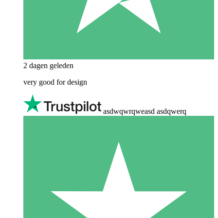
2 dagen geleden
very good for design
asdwqwrqweasd asdqwerq