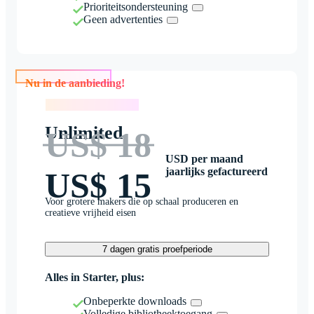
Prioriteitsondersteuning
Geen advertenties
Nu in de aanbieding!
Nu in de aanbieding!
Unlimited
US$ 18
USD per maand
jaarlijks gefactureerd
US$ 15
Voor grotere makers die op schaal produceren en
creatieve vrijheid eisen
7 dagen gratis proefperiode
Alles in Starter, plus:
Onbeperkte downloads
Volledige bibliotheektoegang