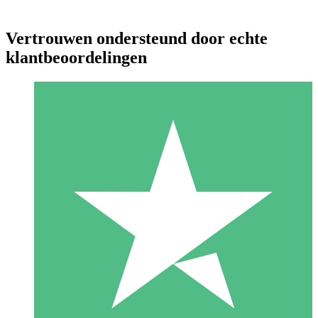
Vertrouwen ondersteund door echte
klantbeoordelingen
Individuele Creditpakketten
Betaal per gebruik met downloadtegoeden. Geen maandelijkse
verplichting vereist.
1 Downloaden
10
US$
00