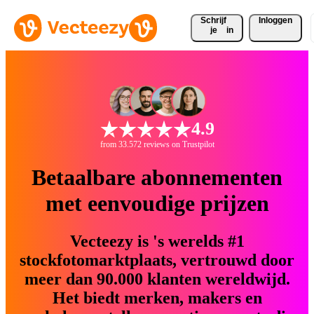
Schrijf 
Inloggen
je
in
4.9
from 33.572 reviews on Trustpilot
Betaalbare abonnementen
met eenvoudige prijzen
Vecteezy is 's werelds #1
stockfotomarktplaats, vertrouwd door
meer dan 90.000 klanten wereldwijd.
Het biedt merken, makers en