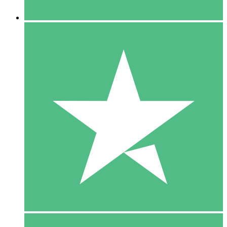
5 Downloaden
15
US$
00
10 Downloaden
20
US$
00