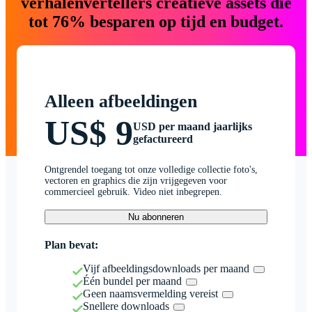
verhalenvertellers creatieve assets die
tot 76% besparen op tijd en budget.
Alleen afbeeldingen
US$ 9
USD per maand jaarlijks
gefactureerd
Ontgrendel toegang tot onze volledige collectie foto's,
vectoren en graphics die zijn vrijgegeven voor
commercieel gebruik. Video niet inbegrepen.
Nu abonneren
Plan bevat:
Vijf afbeeldingsdownloads per maand
Één bundel per maand
Geen naamsvermelding vereist
Snellere downloads