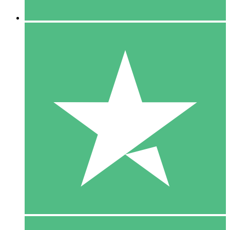
5 Downloaden
15
US$
00
10 Downloaden
20
US$
00