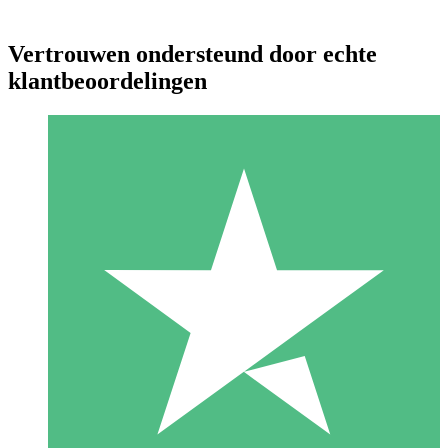
Vertrouwen ondersteund door echte
klantbeoordelingen
Individuele Creditpakketten
Betaal per gebruik met downloadtegoeden. Geen maandelijkse
verplichting vereist.
1 Downloaden
10
US$
00