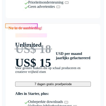
Prioriteitsondersteuning
Geen advertenties
Nu in de aanbieding!
Nu in de aanbieding!
Unlimited
US$ 18
USD per maand
jaarlijks gefactureerd
US$ 15
Voor grotere makers die op schaal produceren en
creatieve vrijheid eisen
7 dagen gratis proefperiode
Alles in Starter, plus:
Onbeperkte downloads
Volledige bibliotheektoegang