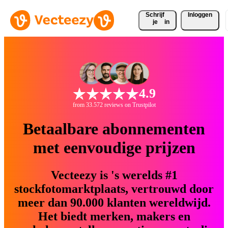
Schrijf 
Inloggen
je
in
4.9
from 33.572 reviews on Trustpilot
Betaalbare abonnementen
met eenvoudige prijzen
Vecteezy is 's werelds #1
stockfotomarktplaats, vertrouwd door
meer dan 90.000 klanten wereldwijd.
Het biedt merken, makers en