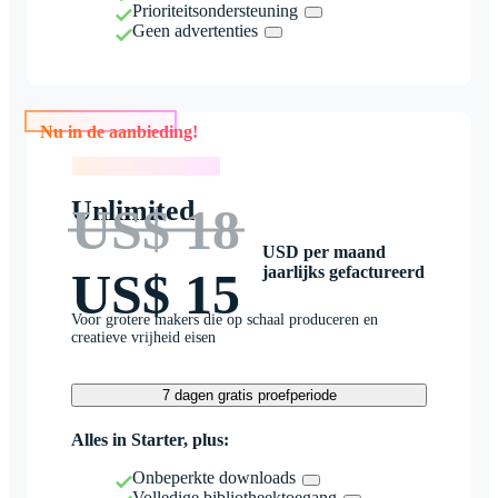
Prioriteitsondersteuning
Geen advertenties
Nu in de aanbieding!
Nu in de aanbieding!
Unlimited
US$ 18
USD per maand
jaarlijks gefactureerd
US$ 15
Voor grotere makers die op schaal produceren en
creatieve vrijheid eisen
7 dagen gratis proefperiode
Alles in Starter, plus:
Onbeperkte downloads
Volledige bibliotheektoegang