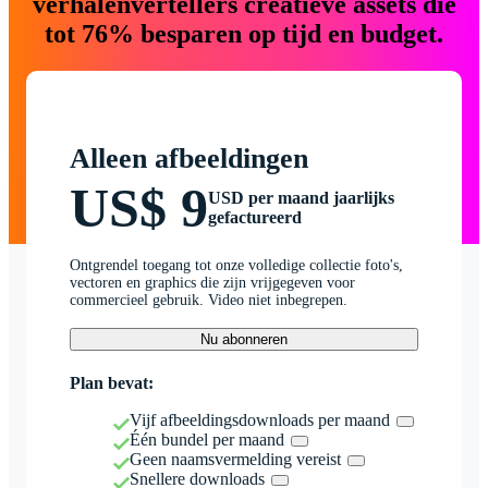
verhalenvertellers creatieve assets die
tot 76% besparen op tijd en budget.
Alleen afbeeldingen
US$ 9
USD per maand jaarlijks
gefactureerd
Ontgrendel toegang tot onze volledige collectie foto's,
vectoren en graphics die zijn vrijgegeven voor
commercieel gebruik. Video niet inbegrepen.
Nu abonneren
Plan bevat:
Vijf afbeeldingsdownloads per maand
Één bundel per maand
Geen naamsvermelding vereist
Snellere downloads