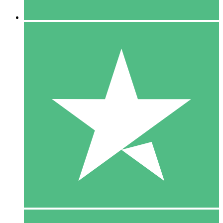
5 Downloaden
15
US$
00
10 Downloaden
20
US$
00