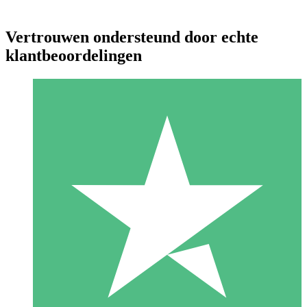
Vertrouwen ondersteund door echte
klantbeoordelingen
Individuele Creditpakketten
Betaal per gebruik met downloadtegoeden. Geen maandelijkse
verplichting vereist.
1 Downloaden
10
US$
00