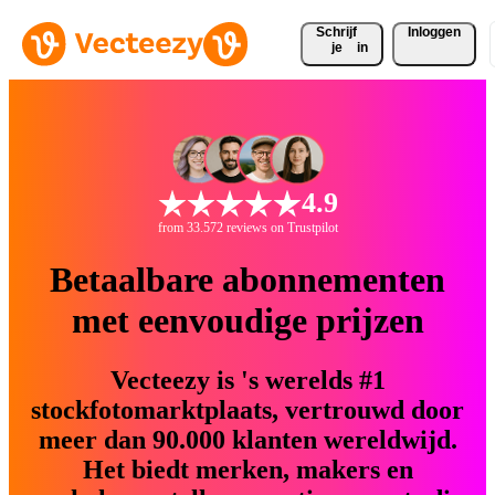
Schrijf 
Inloggen
je
in
4.9
from 33.572 reviews on Trustpilot
Betaalbare abonnementen
met eenvoudige prijzen
Vecteezy is 's werelds #1
stockfotomarktplaats, vertrouwd door
meer dan 90.000 klanten wereldwijd.
Het biedt merken, makers en