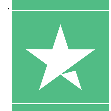
5 Downloaden
15
US$
00
10 Downloaden
20
US$
00