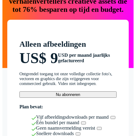
verhalenvertellers creatieve assets die
tot 76% besparen op tijd en budget.
Alleen afbeeldingen
US$ 9
USD per maand jaarlijks
gefactureerd
Ontgrendel toegang tot onze volledige collectie foto's,
vectoren en graphics die zijn vrijgegeven voor
commercieel gebruik. Video niet inbegrepen.
Nu abonneren
Plan bevat:
Vijf afbeeldingsdownloads per maand
Één bundel per maand
Geen naamsvermelding vereist
Snellere downloads