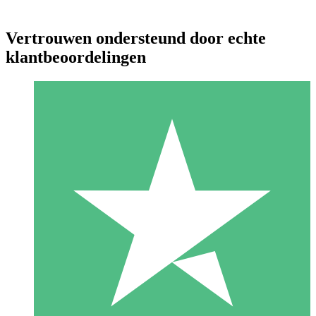
Vertrouwen ondersteund door echte
klantbeoordelingen
Individuele Creditpakketten
Betaal per gebruik met downloadtegoeden. Geen maandelijkse
verplichting vereist.
1 Downloaden
10
US$
00