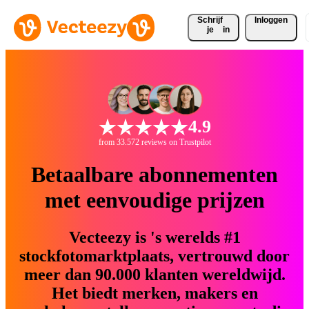
Schrijf 
Inloggen
je
in
4.9
from 33.572 reviews on Trustpilot
Betaalbare abonnementen
met eenvoudige prijzen
Vecteezy is 's werelds #1
stockfotomarktplaats, vertrouwd door
meer dan 90.000 klanten wereldwijd.
Het biedt merken, makers en