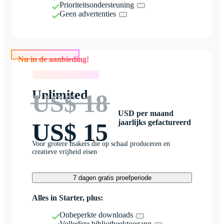
Prioriteitsondersteuning
Geen advertenties
Nu in de aanbieding!
Nu in de aanbieding!
Unlimited
US$ 18
USD per maand
jaarlijks gefactureerd
US$ 15
Voor grotere makers die op schaal produceren en
creatieve vrijheid eisen
7 dagen gratis proefperiode
Alles in Starter, plus:
Onbeperkte downloads
Volledige bibliotheektoegang