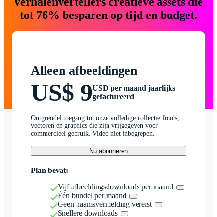
verhalenvertellers creatieve assets die
tot 76% besparen op tijd en budget.
Alleen afbeeldingen
US$ 9
USD per maand jaarlijks
gefactureerd
Ontgrendel toegang tot onze volledige collectie foto's,
vectoren en graphics die zijn vrijgegeven voor
commercieel gebruik. Video niet inbegrepen.
Nu abonneren
Plan bevat:
Vijf afbeeldingsdownloads per maand
Één bundel per maand
Geen naamsvermelding vereist
Snellere downloads