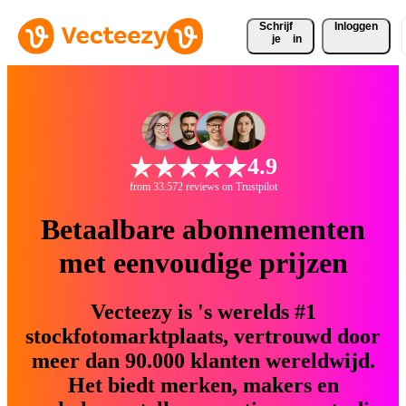
Schrijf 
Inloggen
je
in
4.9
from 33.572 reviews on Trustpilot
Betaalbare abonnementen
met eenvoudige prijzen
Vecteezy is 's werelds #1
stockfotomarktplaats, vertrouwd door
meer dan 90.000 klanten wereldwijd.
Het biedt merken, makers en