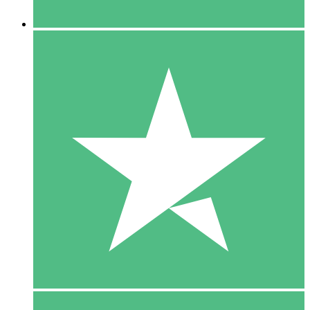
5 Downloaden
15
US$
00
10 Downloaden
20
US$
00