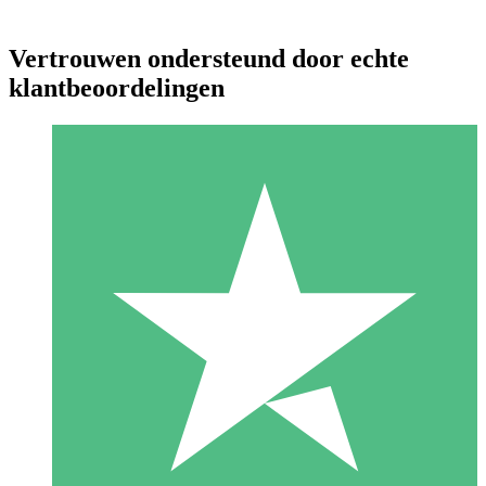
Vertrouwen ondersteund door echte
klantbeoordelingen
Individuele Creditpakketten
Betaal per gebruik met downloadtegoeden. Geen maandelijkse
verplichting vereist.
1 Downloaden
10
US$
00