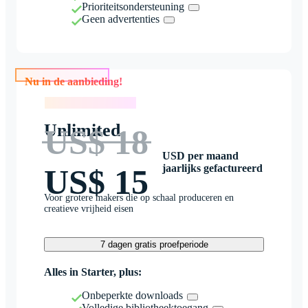
Prioriteitsondersteuning
Geen advertenties
Nu in de aanbieding!
Nu in de aanbieding!
Unlimited
US$ 18
USD per maand
jaarlijks gefactureerd
US$ 15
Voor grotere makers die op schaal produceren en
creatieve vrijheid eisen
7 dagen gratis proefperiode
Alles in Starter, plus:
Onbeperkte downloads
Volledige bibliotheektoegang