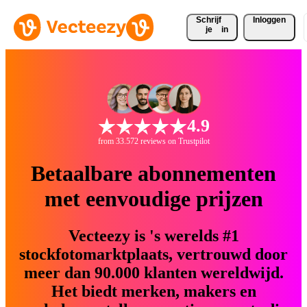
Schrijf 
Inloggen
je
in
4.9
from 33.572 reviews on Trustpilot
Betaalbare abonnementen
met eenvoudige prijzen
Vecteezy is 's werelds #1
stockfotomarktplaats, vertrouwd door
meer dan 90.000 klanten wereldwijd.
Het biedt merken, makers en