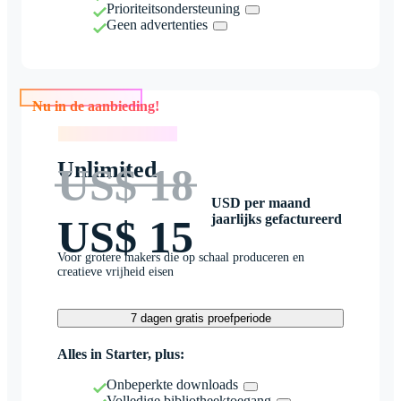
Prioriteitsondersteuning
Geen advertenties
Nu in de aanbieding!
Nu in de aanbieding!
Unlimited
US$ 18
USD per maand
jaarlijks gefactureerd
US$ 15
Voor grotere makers die op schaal produceren en
creatieve vrijheid eisen
7 dagen gratis proefperiode
Alles in Starter, plus:
Onbeperkte downloads
Volledige bibliotheektoegang