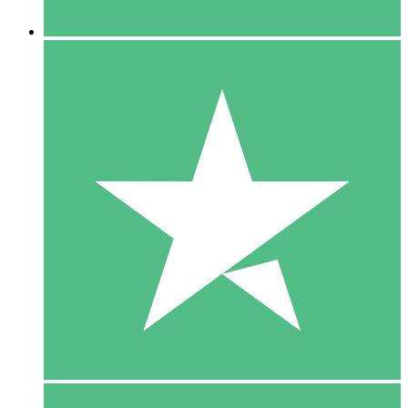
5 Downloaden
15
US$
00
10 Downloaden
20
US$
00