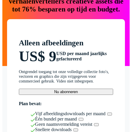
verhalenvertellers creatieve assets die
tot 76% besparen op tijd en budget.
Alleen afbeeldingen
US$ 9
USD per maand jaarlijks
gefactureerd
Ontgrendel toegang tot onze volledige collectie foto's,
vectoren en graphics die zijn vrijgegeven voor
commercieel gebruik. Video niet inbegrepen.
Nu abonneren
Plan bevat:
Vijf afbeeldingsdownloads per maand
Één bundel per maand
Geen naamsvermelding vereist
Snellere downloads