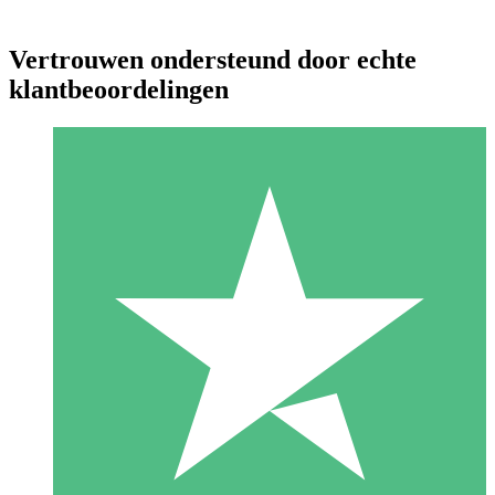
Vertrouwen ondersteund door echte
klantbeoordelingen
Individuele Creditpakketten
Betaal per gebruik met downloadtegoeden. Geen maandelijkse
verplichting vereist.
1 Downloaden
10
US$
00