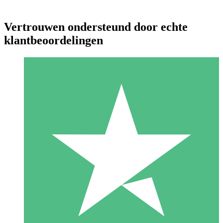
Vertrouwen ondersteund door echte
klantbeoordelingen
Individuele Creditpakketten
Betaal per gebruik met downloadtegoeden. Geen maandelijkse
verplichting vereist.
1 Downloaden
10
US$
00