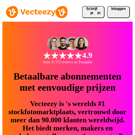
Schrijf 
Inloggen
je
in
4.9
from 33.572 reviews on Trustpilot
Betaalbare abonnementen
met eenvoudige prijzen
Vecteezy is 's werelds #1
stockfotomarktplaats, vertrouwd door
meer dan 90.000 klanten wereldwijd.
Het biedt merken, makers en