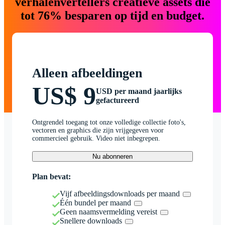
verhalenvertellers creatieve assets die
tot 76% besparen op tijd en budget.
Alleen afbeeldingen
US$ 9
USD per maand jaarlijks
gefactureerd
Ontgrendel toegang tot onze volledige collectie foto's,
vectoren en graphics die zijn vrijgegeven voor
commercieel gebruik. Video niet inbegrepen.
Nu abonneren
Plan bevat:
Vijf afbeeldingsdownloads per maand
Één bundel per maand
Geen naamsvermelding vereist
Snellere downloads