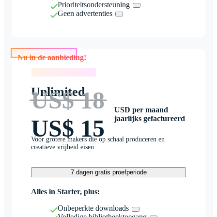
Prioriteitsondersteuning
Geen advertenties
Nu in de aanbieding!
Nu in de aanbieding!
Unlimited
US$ 18
USD per maand
jaarlijks gefactureerd
US$ 15
Voor grotere makers die op schaal produceren en
creatieve vrijheid eisen
7 dagen gratis proefperiode
Alles in Starter, plus:
Onbeperkte downloads
Volledige bibliotheektoegang