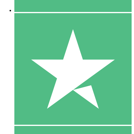
5 Downloaden
15
US$
00
10 Downloaden
20
US$
00