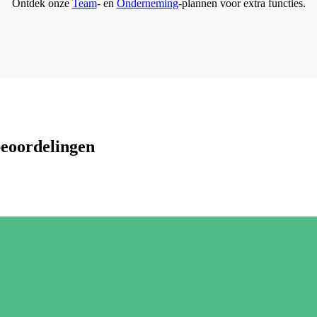
Ontdek onze
Team
- en
Onderneming
-plannen voor extra functies.
beoordelingen