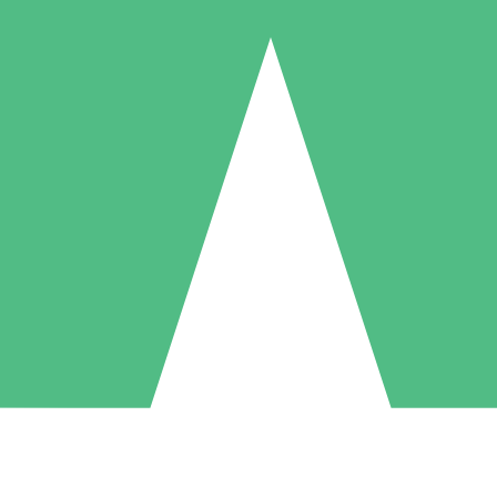
Individuele Creditpakketten
l per gebruik met downloadtegoeden. Geen maandelijkse verplichting ve
1 Downloaden
5 Downloaden
10 Downloaden
10
15
20
US$
00
US$
00
US$
00