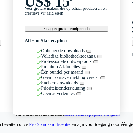
US$ 15
Voor grotere makers die op schaal produceren en
creatieve vrijheid eisen
7 dagen gratis proefperiode
Alles in Starter, plus:
Onbeperkte downloads
Volledige bibliotheektoegang
Professionele ontwerptools
Premium AI-functies
Één bundel per maand
Geen naamsvermelding vereist
Snellere downloads
Prioriteitsondersteuning
Geen advertenties
Wilt u zich niet abonneren?
Meer aankoopopties bekijken
n bevatten onze
Pro Standaard-licentie
en zijn voor toegang door één ge