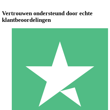
Vertrouwen ondersteund door echte
klantbeoordelingen
Individuele Creditpakketten
Betaal per gebruik met downloadtegoeden. Geen maandelijkse
verplichting vereist.
1 Downloaden
10
US$
00