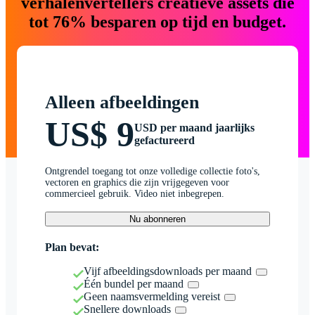
verhalenvertellers creatieve assets die
tot 76% besparen op tijd en budget.
Alleen afbeeldingen
US$ 9
USD per maand jaarlijks
gefactureerd
Ontgrendel toegang tot onze volledige collectie foto's,
vectoren en graphics die zijn vrijgegeven voor
commercieel gebruik. Video niet inbegrepen.
Nu abonneren
Plan bevat:
Vijf afbeeldingsdownloads per maand
Één bundel per maand
Geen naamsvermelding vereist
Snellere downloads