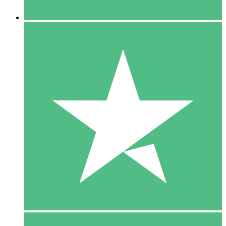
5 Downloaden
15
US$
00
10 Downloaden
20
US$
00