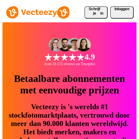
Schrijf 
Inloggen
je
in
4.9
from 33.572 reviews on Trustpilot
Betaalbare abonnementen
met eenvoudige prijzen
Vecteezy is 's werelds #1
stockfotomarktplaats, vertrouwd door
meer dan 90.000 klanten wereldwijd.
Het biedt merken, makers en