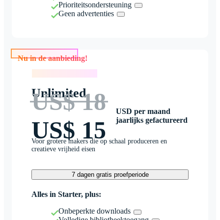
Prioriteitsondersteuning
Geen advertenties
Nu in de aanbieding!
Nu in de aanbieding!
Unlimited
US$ 18
USD per maand
jaarlijks gefactureerd
US$ 15
Voor grotere makers die op schaal produceren en
creatieve vrijheid eisen
7 dagen gratis proefperiode
Alles in Starter, plus:
Onbeperkte downloads
Volledige bibliotheektoegang