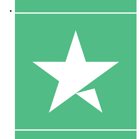
5 Downloaden
15
US$
00
10 Downloaden
20
US$
00