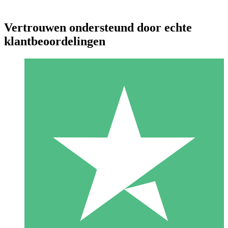
Vertrouwen ondersteund door echte
klantbeoordelingen
Individuele Creditpakketten
Betaal per gebruik met downloadtegoeden. Geen maandelijkse
verplichting vereist.
1 Downloaden
10
US$
00