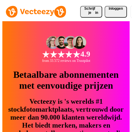
Schrijf 
Inloggen
je
in
4.9
from 33.572 reviews on Trustpilot
Betaalbare abonnementen
met eenvoudige prijzen
Vecteezy is 's werelds #1
stockfotomarktplaats, vertrouwd door
meer dan 90.000 klanten wereldwijd.
Het biedt merken, makers en