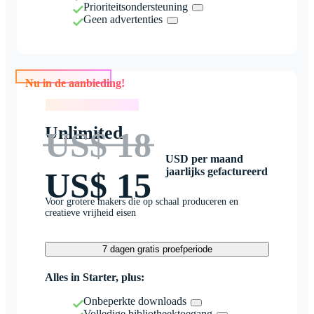
Prioriteitsondersteuning
Geen advertenties
Nu in de aanbieding!
Nu in de aanbieding!
Unlimited
US$ 18
USD per maand
jaarlijks gefactureerd
US$ 15
Voor grotere makers die op schaal produceren en
creatieve vrijheid eisen
7 dagen gratis proefperiode
Alles in Starter, plus:
Onbeperkte downloads
Volledige bibliotheektoegang