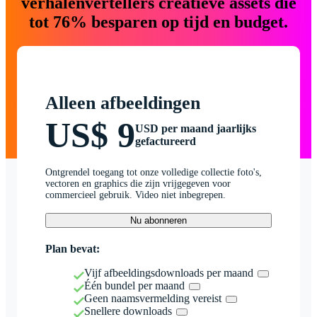
verhalenvertellers creatieve assets die
tot 76% besparen op tijd en budget.
Alleen afbeeldingen
US$ 9
USD per maand jaarlijks
gefactureerd
Ontgrendel toegang tot onze volledige collectie foto's,
vectoren en graphics die zijn vrijgegeven voor
commercieel gebruik. Video niet inbegrepen.
Nu abonneren
Plan bevat:
Vijf afbeeldingsdownloads per maand
Één bundel per maand
Geen naamsvermelding vereist
Snellere downloads