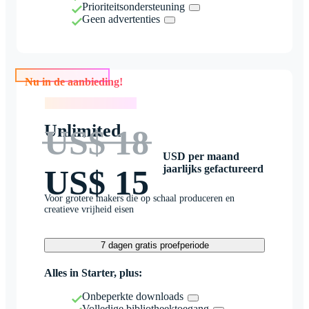
Prioriteitsondersteuning
Geen advertenties
Nu in de aanbieding!
Nu in de aanbieding!
Unlimited
US$ 18
USD per maand
jaarlijks gefactureerd
US$ 15
Voor grotere makers die op schaal produceren en
creatieve vrijheid eisen
7 dagen gratis proefperiode
Alles in Starter, plus:
Onbeperkte downloads
Volledige bibliotheektoegang