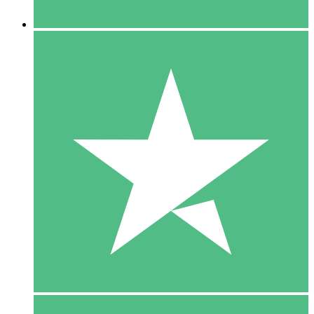
5 Downloaden
15
US$
00
10 Downloaden
20
US$
00