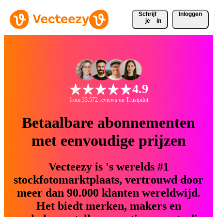
Schrijf 
Inloggen
je
in
4.9
from 33.572 reviews on Trustpilot
Betaalbare abonnementen
met eenvoudige prijzen
Vecteezy is 's werelds #1
stockfotomarktplaats, vertrouwd door
meer dan 90.000 klanten wereldwijd.
Het biedt merken, makers en