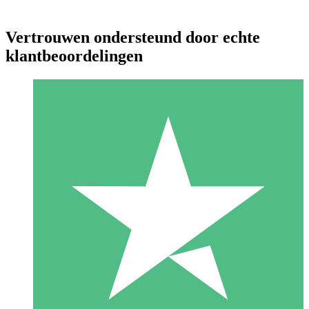
Vertrouwen ondersteund door echte
klantbeoordelingen
Individuele Creditpakketten
Betaal per gebruik met downloadtegoeden. Geen maandelijkse
verplichting vereist.
1 Downloaden
10
US$
00