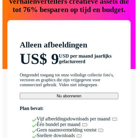
verhalenvertellers creatieve assets die
tot 76% besparen op tijd en budget.
Alleen afbeeldingen
US$ 9
USD per maand jaarlijks
gefactureerd
Ontgrendel toegang tot onze volledige collectie foto's,
vectoren en graphics die zijn vrijgegeven voor
commercieel gebruik. Video niet inbegrepen.
Nu abonneren
Plan bevat:
Vijf afbeeldingsdownloads per maand
Één bundel per maand
Geen naamsvermelding vereist
Snellere downloads