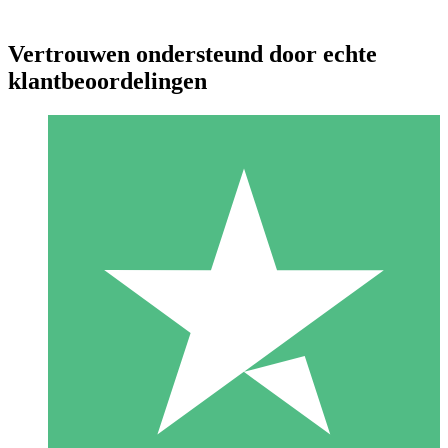
Vertrouwen ondersteund door echte
klantbeoordelingen
Individuele Creditpakketten
Betaal per gebruik met downloadtegoeden. Geen maandelijkse
verplichting vereist.
1 Downloaden
10
US$
00