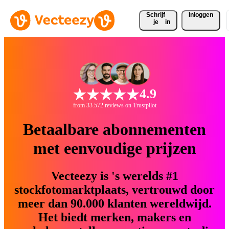
Schrijf 
Inloggen
je
in
4.9
from 33.572 reviews on Trustpilot
Betaalbare abonnementen
met eenvoudige prijzen
Vecteezy is 's werelds #1
stockfotomarktplaats, vertrouwd door
meer dan 90.000 klanten wereldwijd.
Het biedt merken, makers en