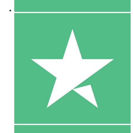
5 Downloaden
15
US$
00
10 Downloaden
20
US$
00