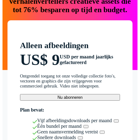
verhalenvertellers creatieve assets die
tot 76% besparen op tijd en budget.
Alleen afbeeldingen
US$ 9
USD per maand jaarlijks
gefactureerd
Ontgrendel toegang tot onze volledige collectie foto's,
vectoren en graphics die zijn vrijgegeven voor
commercieel gebruik. Video niet inbegrepen.
Nu abonneren
Plan bevat:
Vijf afbeeldingsdownloads per maand
Één bundel per maand
Geen naamsvermelding vereist
Snellere downloads