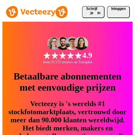
Schrijf 
Inloggen
je
in
4.9
from 33.572 reviews on Trustpilot
Betaalbare abonnementen
met eenvoudige prijzen
Vecteezy is 's werelds #1
stockfotomarktplaats, vertrouwd door
meer dan 90.000 klanten wereldwijd.
Het biedt merken, makers en