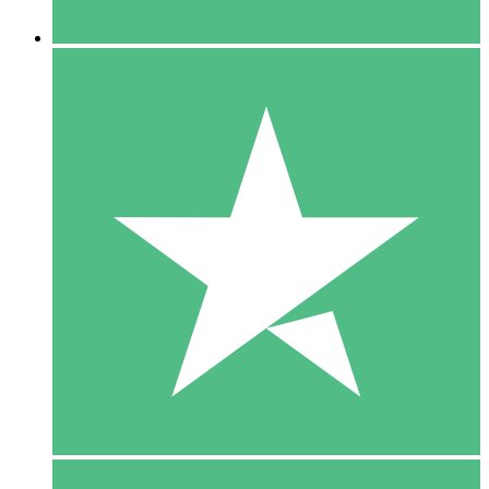
5 Downloaden
15
US$
00
10 Downloaden
20
US$
00