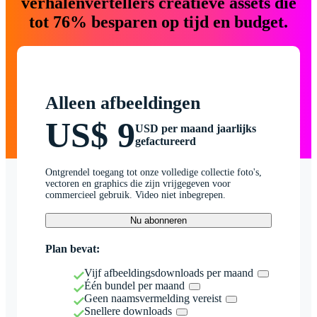
verhalenvertellers creatieve assets die
tot 76% besparen op tijd en budget.
Alleen afbeeldingen
US$ 9
USD per maand jaarlijks
gefactureerd
Ontgrendel toegang tot onze volledige collectie foto's,
vectoren en graphics die zijn vrijgegeven voor
commercieel gebruik. Video niet inbegrepen.
Nu abonneren
Plan bevat:
Vijf afbeeldingsdownloads per maand
Één bundel per maand
Geen naamsvermelding vereist
Snellere downloads