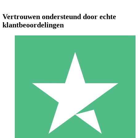
Vertrouwen ondersteund door echte
klantbeoordelingen
Individuele Creditpakketten
Betaal per gebruik met downloadtegoeden. Geen maandelijkse
verplichting vereist.
1 Downloaden
10
US$
00