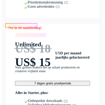
Prioriteitsondersteuning
Geen advertenties
Nu in de aanbieding!
Nu in de aanbieding!
Unlimited
US$ 18
USD per maand
jaarlijks gefactureerd
US$ 15
Voor grotere makers die op schaal produceren en
creatieve vrijheid eisen
7 dagen gratis proefperiode
Alles in Starter, plus:
Onbeperkte downloads
Volledige bibliotheektoegang