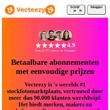
Schrijf 
Inloggen
je
in
4.9
from 33.572 reviews on Trustpilot
Betaalbare abonnementen
met eenvoudige prijzen
Vecteezy is 's werelds #1
stockfotomarktplaats, vertrouwd door
meer dan 90.000 klanten wereldwijd.
Het biedt merken, makers en