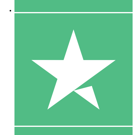
5 Downloaden
15
US$
00
10 Downloaden
20
US$
00