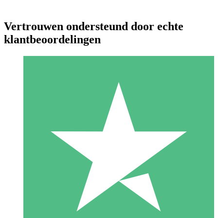
Vertrouwen ondersteund door echte
klantbeoordelingen
Individuele Creditpakketten
Betaal per gebruik met downloadtegoeden. Geen maandelijkse
verplichting vereist.
1 Downloaden
10
US$
00