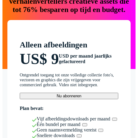
verhalenvertellers creatieve assets die
tot 76% besparen op tijd en budget.
Alleen afbeeldingen
US$ 9
USD per maand jaarlijks
gefactureerd
Ontgrendel toegang tot onze volledige collectie foto's,
vectoren en graphics die zijn vrijgegeven voor
commercieel gebruik. Video niet inbegrepen.
Nu abonneren
Plan bevat:
Vijf afbeeldingsdownloads per maand
Één bundel per maand
Geen naamsvermelding vereist
Snellere downloads