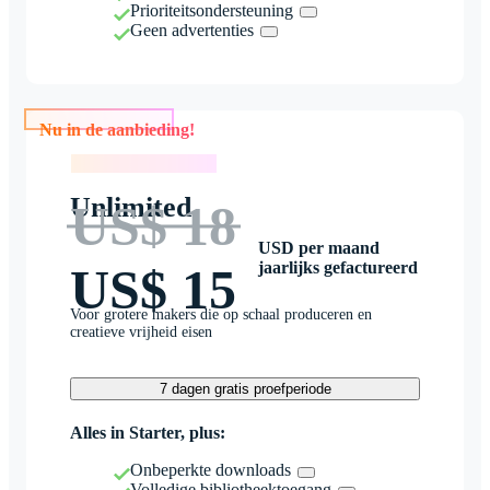
Prioriteitsondersteuning
Geen advertenties
Nu in de aanbieding!
Nu in de aanbieding!
Unlimited
US$ 18
USD per maand
jaarlijks gefactureerd
US$ 15
Voor grotere makers die op schaal produceren en
creatieve vrijheid eisen
7 dagen gratis proefperiode
Alles in Starter, plus:
Onbeperkte downloads
Volledige bibliotheektoegang