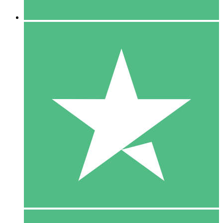
5 Downloaden
15
US$
00
10 Downloaden
20
US$
00