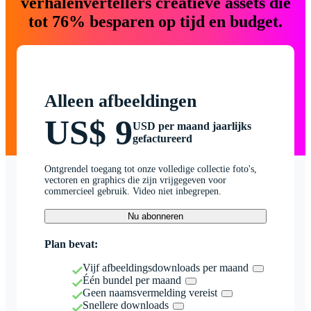
verhalenvertellers creatieve assets die
tot 76% besparen op tijd en budget.
Alleen afbeeldingen
US$ 9
USD per maand jaarlijks
gefactureerd
Ontgrendel toegang tot onze volledige collectie foto's,
vectoren en graphics die zijn vrijgegeven voor
commercieel gebruik. Video niet inbegrepen.
Nu abonneren
Plan bevat:
Vijf afbeeldingsdownloads per maand
Één bundel per maand
Geen naamsvermelding vereist
Snellere downloads