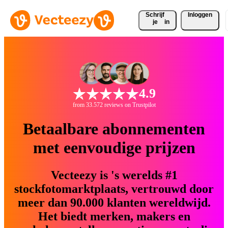
Schrijf 
Inloggen
je
in
4.9
from 33.572 reviews on Trustpilot
Betaalbare abonnementen
met eenvoudige prijzen
Vecteezy is 's werelds #1
stockfotomarktplaats, vertrouwd door
meer dan 90.000 klanten wereldwijd.
Het biedt merken, makers en