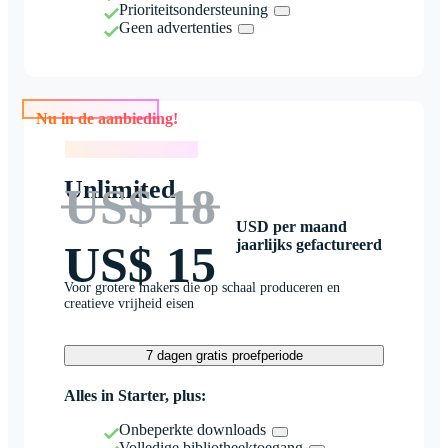
Prioriteitsondersteuning
Geen advertenties
Nu in de aanbieding!
Nu in de aanbieding!
Unlimited
US$ 18
USD per maand
jaarlijks gefactureerd
US$ 15
Voor grotere makers die op schaal produceren en
creatieve vrijheid eisen
7 dagen gratis proefperiode
Alles in Starter, plus:
Onbeperkte downloads
Volledige bibliotheektoegang