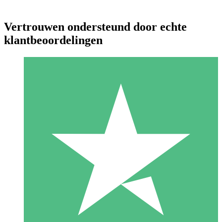
Vertrouwen ondersteund door echte
klantbeoordelingen
Individuele Creditpakketten
Betaal per gebruik met downloadtegoeden. Geen maandelijkse
verplichting vereist.
1 Downloaden
10
US$
00