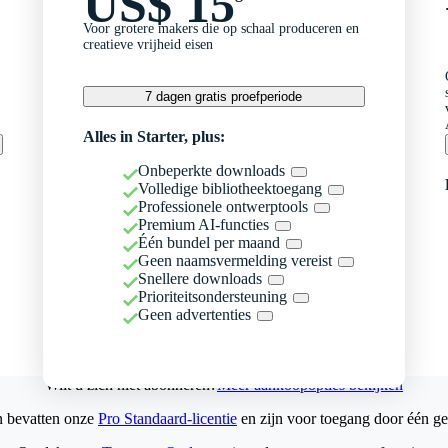
US$ 15
Voor grotere makers die op schaal produceren en
creatieve vrijheid eisen
7 dagen gratis proefperiode
Alles in Starter, plus:
Onbeperkte downloads
Volledige bibliotheektoegang
Professionele ontwerptools
Premium AI-functies
Één bundel per maand
Geen naamsvermelding vereist
Snellere downloads
Prioriteitsondersteuning
Geen advertenties
Wilt u zich niet abonneren?
Meer aankoopopties bekijken
n bevatten onze
Pro Standaard-licentie
en zijn voor toegang door één ge