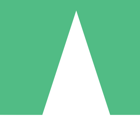
Individuele Creditpakketten
l per gebruik met downloadtegoeden. Geen maandelijkse verplichting ve
1 Downloaden
5 Downloaden
10 Downloaden
10
15
20
US$
00
US$
00
US$
00