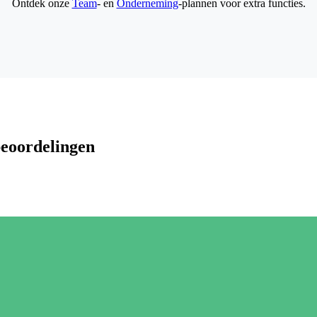
Ontdek onze
Team
- en
Onderneming
-plannen voor extra functies.
beoordelingen