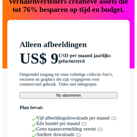
verhalenvertellers creatieve assets die
tot 76% besparen op tijd en budget.
Alleen afbeeldingen
US$ 9
USD per maand jaarlijks
gefactureerd
Ontgrendel toegang tot onze volledige collectie foto's,
vectoren en graphics die zijn vrijgegeven voor
commercieel gebruik. Video niet inbegrepen.
Nu abonneren
Plan bevat:
Vijf afbeeldingsdownloads per maand
Één bundel per maand
Geen naamsvermelding vereist
Snellere downloads