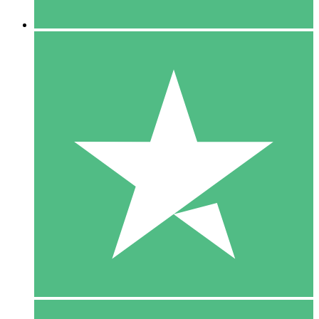
5 Downloaden
15
US$
00
10 Downloaden
20
US$
00