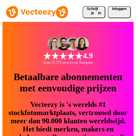
Schrijf 
Inloggen
je
in
4.9
from 33.572 reviews on Trustpilot
Betaalbare abonnementen
met eenvoudige prijzen
Vecteezy is 's werelds #1
stockfotomarktplaats, vertrouwd door
meer dan 90.000 klanten wereldwijd.
Het biedt merken, makers en