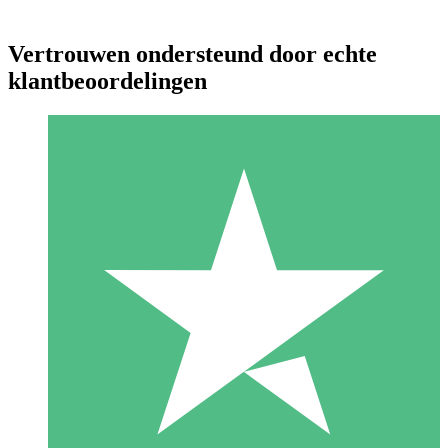
Vertrouwen ondersteund door echte
klantbeoordelingen
Individuele Creditpakketten
Betaal per gebruik met downloadtegoeden. Geen maandelijkse
verplichting vereist.
1 Downloaden
10
US$
00