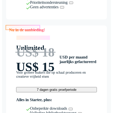
Prioriteitsondersteuning
Geen advertenties
Nu in de aanbieding!
Nu in de aanbieding!
Unlimited
US$ 18
USD per maand
jaarlijks gefactureerd
US$ 15
Voor grotere makers die op schaal produceren en
creatieve vrijheid eisen
7 dagen gratis proefperiode
Alles in Starter, plus:
Onbeperkte downloads
Volledige bibliotheektoegang