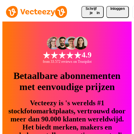
Schrijf 
Inloggen
je
in
4.9
from 33.572 reviews on Trustpilot
Betaalbare abonnementen
met eenvoudige prijzen
Vecteezy is 's werelds #1
stockfotomarktplaats, vertrouwd door
meer dan 90.000 klanten wereldwijd.
Het biedt merken, makers en