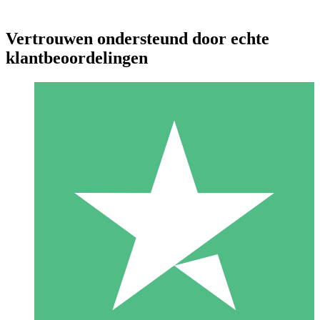
Vertrouwen ondersteund door echte
klantbeoordelingen
Individuele Creditpakketten
Betaal per gebruik met downloadtegoeden. Geen maandelijkse
verplichting vereist.
1 Downloaden
10
US$
00