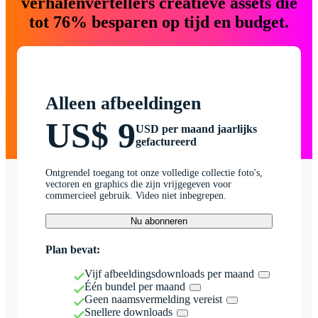
verhalenvertellers creatieve assets die
tot 76% besparen op tijd en budget.
Alleen afbeeldingen
US$ 9
USD per maand jaarlijks
gefactureerd
Ontgrendel toegang tot onze volledige collectie foto's,
vectoren en graphics die zijn vrijgegeven voor
commercieel gebruik. Video niet inbegrepen.
Nu abonneren
Plan bevat:
Vijf afbeeldingsdownloads per maand
Één bundel per maand
Geen naamsvermelding vereist
Snellere downloads