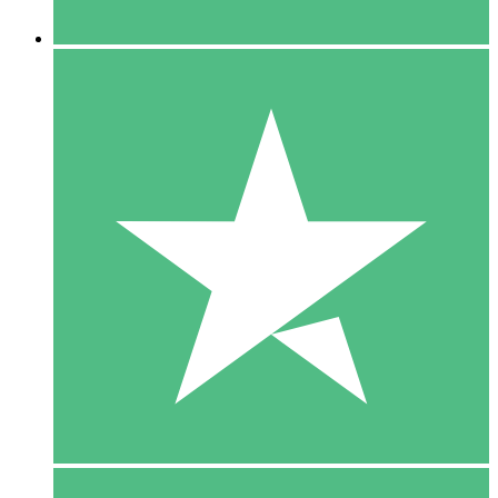
5 Downloaden
15
US$
00
10 Downloaden
20
US$
00