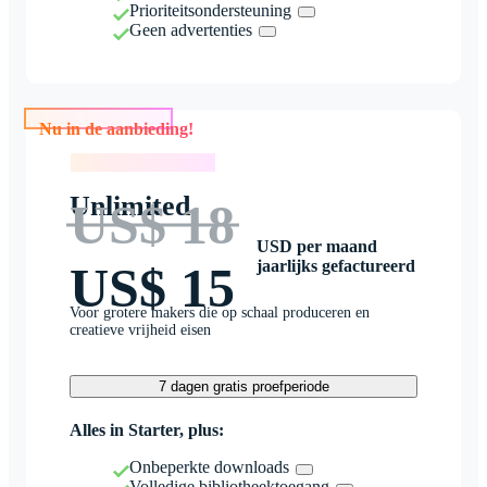
Prioriteitsondersteuning
Geen advertenties
Nu in de aanbieding!
Nu in de aanbieding!
Unlimited
US$ 18
USD per maand
jaarlijks gefactureerd
US$ 15
Voor grotere makers die op schaal produceren en
creatieve vrijheid eisen
7 dagen gratis proefperiode
Alles in Starter, plus:
Onbeperkte downloads
Volledige bibliotheektoegang