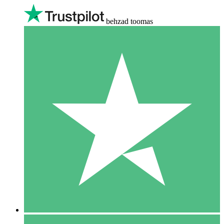
behzad toomas