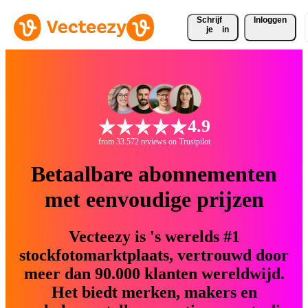
Schrijf 
Inloggen
je
in
4.9
from 33.572 reviews on Trustpilot
Betaalbare abonnementen
met eenvoudige prijzen
Vecteezy is 's werelds #1
stockfotomarktplaats, vertrouwd door
meer dan 90.000 klanten wereldwijd.
Het biedt merken, makers en