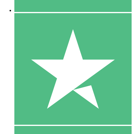
5 Downloaden
15
US$
00
10 Downloaden
20
US$
00