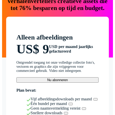
verhalenvertellers creatieve assets die
tot 76% besparen op tijd en budget.
Alleen afbeeldingen
US$ 9
USD per maand jaarlijks
gefactureerd
Ontgrendel toegang tot onze volledige collectie foto's,
vectoren en graphics die zijn vrijgegeven voor
commercieel gebruik. Video niet inbegrepen.
Nu abonneren
Plan bevat:
Vijf afbeeldingsdownloads per maand
Één bundel per maand
Geen naamsvermelding vereist
Snellere downloads