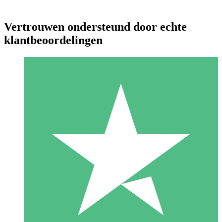
Vertrouwen ondersteund door echte
klantbeoordelingen
Individuele Creditpakketten
Betaal per gebruik met downloadtegoeden. Geen maandelijkse
verplichting vereist.
1 Downloaden
10
US$
00