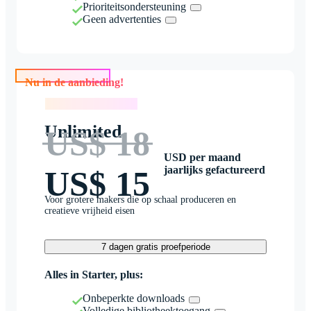
Prioriteitsondersteuning
Geen advertenties
Nu in de aanbieding!
Nu in de aanbieding!
Unlimited
US$ 18
USD per maand
jaarlijks gefactureerd
US$ 15
Voor grotere makers die op schaal produceren en
creatieve vrijheid eisen
7 dagen gratis proefperiode
Alles in Starter, plus:
Onbeperkte downloads
Volledige bibliotheektoegang