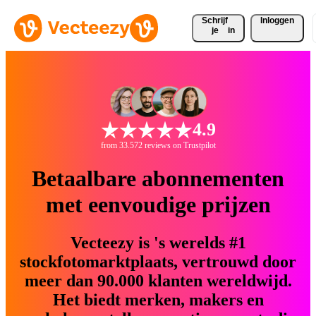
Schrijf 
Inloggen
je
in
4.9
from 33.572 reviews on Trustpilot
Betaalbare abonnementen
met eenvoudige prijzen
Vecteezy is 's werelds #1
stockfotomarktplaats, vertrouwd door
meer dan 90.000 klanten wereldwijd.
Het biedt merken, makers en