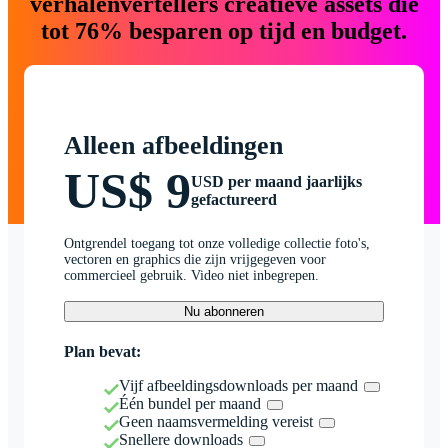
verhalenvertellers creatieve assets die
tot 76% besparen op tijd en budget.
Alleen afbeeldingen
US$ 9
USD per maand jaarlijks
gefactureerd
Ontgrendel toegang tot onze volledige collectie foto's,
vectoren en graphics die zijn vrijgegeven voor
commercieel gebruik. Video niet inbegrepen.
Nu abonneren
Plan bevat:
Vijf afbeeldingsdownloads per maand
Één bundel per maand
Geen naamsvermelding vereist
Snellere downloads