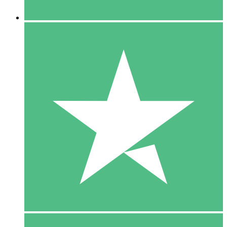
5 Downloaden
15
US$
00
10 Downloaden
20
US$
00