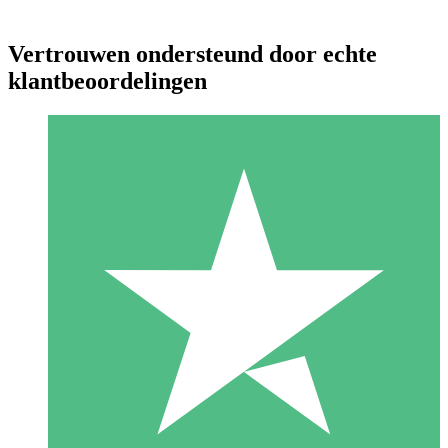
Vertrouwen ondersteund door echte
klantbeoordelingen
Individuele Creditpakketten
Betaal per gebruik met downloadtegoeden. Geen maandelijkse
verplichting vereist.
1 Downloaden
10
US$
00