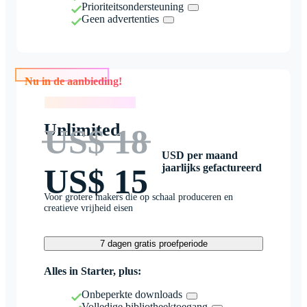
Prioriteitsondersteuning
Geen advertenties
Nu in de aanbieding!
Nu in de aanbieding!
Unlimited
US$ 18
USD per maand
jaarlijks gefactureerd
US$ 15
Voor grotere makers die op schaal produceren en
creatieve vrijheid eisen
7 dagen gratis proefperiode
Alles in Starter, plus:
Onbeperkte downloads
Volledige bibliotheektoegang