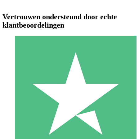
Vertrouwen ondersteund door echte
klantbeoordelingen
Individuele Creditpakketten
Betaal per gebruik met downloadtegoeden. Geen maandelijkse
verplichting vereist.
1 Downloaden
10
US$
00