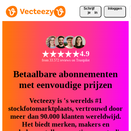
Schrijf 
Inloggen
je
in
4.9
from 33.572 reviews on Trustpilot
Betaalbare abonnementen
met eenvoudige prijzen
Vecteezy is 's werelds #1
stockfotomarktplaats, vertrouwd door
meer dan 90.000 klanten wereldwijd.
Het biedt merken, makers en