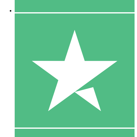
5 Downloaden
15
US$
00
10 Downloaden
20
US$
00