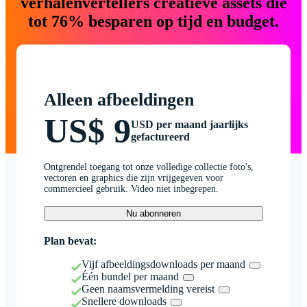
verhalenvertellers creatieve assets die
tot 76% besparen op tijd en budget.
Alleen afbeeldingen
US$ 9
USD per maand jaarlijks
gefactureerd
Ontgrendel toegang tot onze volledige collectie foto's,
vectoren en graphics die zijn vrijgegeven voor
commercieel gebruik. Video niet inbegrepen.
Nu abonneren
Plan bevat:
Vijf afbeeldingsdownloads per maand
Één bundel per maand
Geen naamsvermelding vereist
Snellere downloads