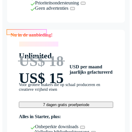
Prioriteitsondersteuning
Geen advertenties
Nu in de aanbieding!
Nu in de aanbieding!
Unlimited
US$ 18
USD per maand
jaarlijks gefactureerd
US$ 15
Voor grotere makers die op schaal produceren en
creatieve vrijheid eisen
7 dagen gratis proefperiode
Alles in Starter, plus:
Onbeperkte downloads
Volledige bibliotheektoegang