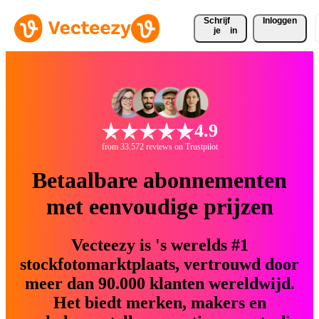
Schrijf 
Inloggen
je
in
4.9
from 33.572 reviews on Trustpilot
Betaalbare abonnementen
met eenvoudige prijzen
Vecteezy is 's werelds #1
stockfotomarktplaats, vertrouwd door
meer dan 90.000 klanten wereldwijd.
Het biedt merken, makers en