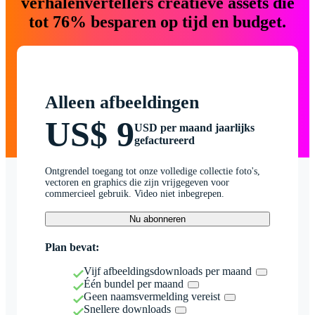
verhalenvertellers creatieve assets die
tot 76% besparen op tijd en budget.
Alleen afbeeldingen
US$ 9
USD per maand jaarlijks
gefactureerd
Ontgrendel toegang tot onze volledige collectie foto's,
vectoren en graphics die zijn vrijgegeven voor
commercieel gebruik. Video niet inbegrepen.
Nu abonneren
Plan bevat:
Vijf afbeeldingsdownloads per maand
Één bundel per maand
Geen naamsvermelding vereist
Snellere downloads