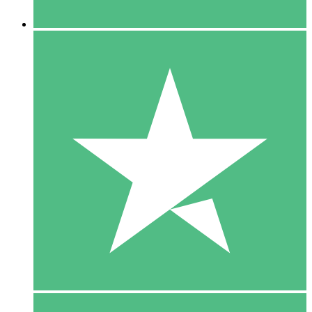
5 Downloaden
15
US$
00
10 Downloaden
20
US$
00