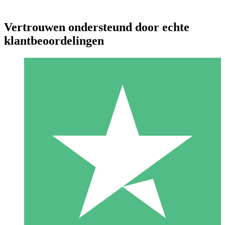
Vertrouwen ondersteund door echte
klantbeoordelingen
Individuele Creditpakketten
Betaal per gebruik met downloadtegoeden. Geen maandelijkse
verplichting vereist.
1 Downloaden
10
US$
00