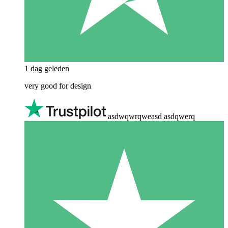
1 dag geleden
very good for design
asdwqwrqweasd asdqwerq