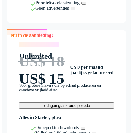
Prioriteitsondersteuning
Geen advertenties
Nu in de aanbieding!
Nu in de aanbieding!
Unlimited
US$ 18
USD per maand
jaarlijks gefactureerd
US$ 15
Voor grotere makers die op schaal produceren en
creatieve vrijheid eisen
7 dagen gratis proefperiode
Alles in Starter, plus:
Onbeperkte downloads
Volledige bibliotheektoegang