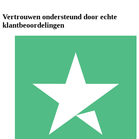
Vertrouwen ondersteund door echte
klantbeoordelingen
Individuele Creditpakketten
Betaal per gebruik met downloadtegoeden. Geen maandelijkse
verplichting vereist.
1 Downloaden
10
US$
00