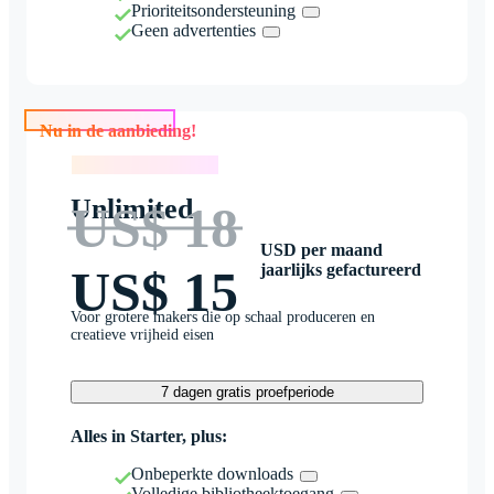
Prioriteitsondersteuning
Geen advertenties
Nu in de aanbieding!
Nu in de aanbieding!
Unlimited
US$ 18
USD per maand
jaarlijks gefactureerd
US$ 15
Voor grotere makers die op schaal produceren en
creatieve vrijheid eisen
7 dagen gratis proefperiode
Alles in Starter, plus:
Onbeperkte downloads
Volledige bibliotheektoegang