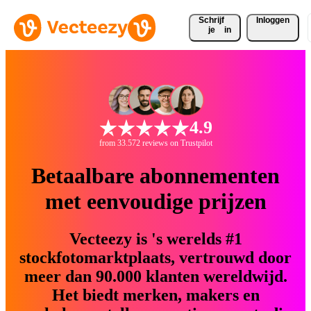
Schrijf 
Inloggen
je
in
4.9
from 33.572 reviews on Trustpilot
Betaalbare abonnementen
met eenvoudige prijzen
Vecteezy is 's werelds #1
stockfotomarktplaats, vertrouwd door
meer dan 90.000 klanten wereldwijd.
Het biedt merken, makers en