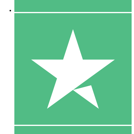
5 Downloaden
15
US$
00
10 Downloaden
20
US$
00