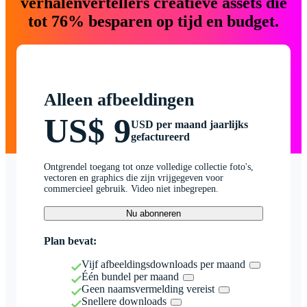
verhalenvertellers creatieve assets die
tot 76% besparen op tijd en budget.
Alleen afbeeldingen
US$ 9
USD per maand jaarlijks
gefactureerd
Ontgrendel toegang tot onze volledige collectie foto's,
vectoren en graphics die zijn vrijgegeven voor
commercieel gebruik. Video niet inbegrepen.
Nu abonneren
Plan bevat:
Vijf afbeeldingsdownloads per maand
Één bundel per maand
Geen naamsvermelding vereist
Snellere downloads