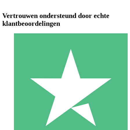
Vertrouwen ondersteund door echte
klantbeoordelingen
Individuele Creditpakketten
Betaal per gebruik met downloadtegoeden. Geen maandelijkse
verplichting vereist.
1 Downloaden
10
US$
00