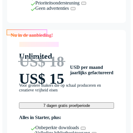
Prioriteitsondersteuning
Geen advertenties
Nu in de aanbieding!
Nu in de aanbieding!
Unlimited
US$ 18
USD per maand
jaarlijks gefactureerd
US$ 15
Voor grotere makers die op schaal produceren en
creatieve vrijheid eisen
7 dagen gratis proefperiode
Alles in Starter, plus:
Onbeperkte downloads
Volledige bibliotheektoegang