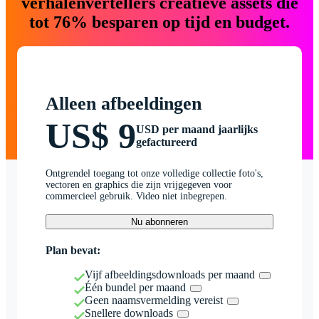
verhalenvertellers creatieve assets die
tot 76% besparen op tijd en budget.
Alleen afbeeldingen
US$ 9
USD per maand jaarlijks
gefactureerd
Ontgrendel toegang tot onze volledige collectie foto's,
vectoren en graphics die zijn vrijgegeven voor
commercieel gebruik. Video niet inbegrepen.
Nu abonneren
Plan bevat:
Vijf afbeeldingsdownloads per maand
Één bundel per maand
Geen naamsvermelding vereist
Snellere downloads