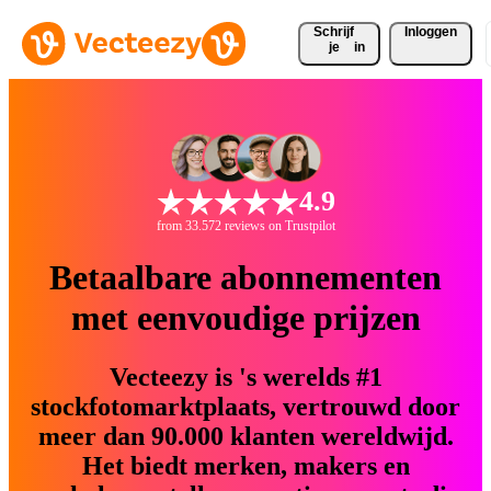
Schrijf 
Inloggen
je
in
4.9
from 33.572 reviews on Trustpilot
Betaalbare abonnementen
met eenvoudige prijzen
Vecteezy is 's werelds #1
stockfotomarktplaats, vertrouwd door
meer dan 90.000 klanten wereldwijd.
Het biedt merken, makers en