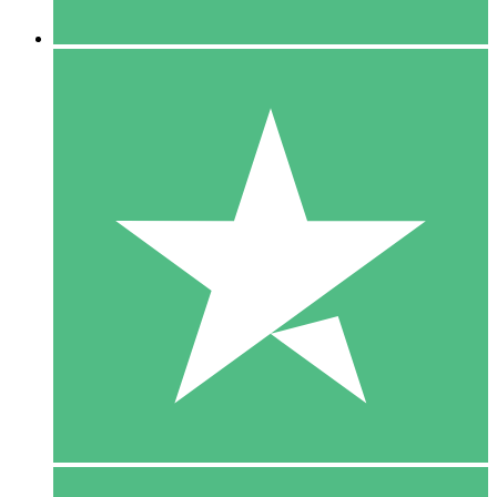
5 Downloaden
15
US$
00
10 Downloaden
20
US$
00