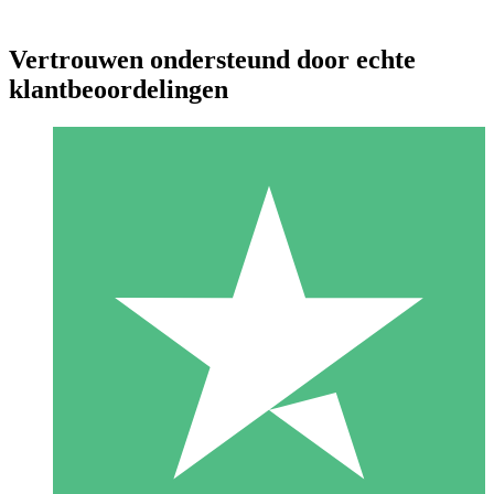
Vertrouwen ondersteund door echte
klantbeoordelingen
Individuele Creditpakketten
Betaal per gebruik met downloadtegoeden. Geen maandelijkse
verplichting vereist.
1 Downloaden
10
US$
00