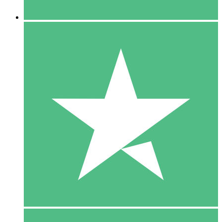
5 Downloaden
15
US$
00
10 Downloaden
20
US$
00