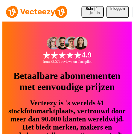
Schrijf 
Inloggen
je
in
4.9
from 33.572 reviews on Trustpilot
Betaalbare abonnementen
met eenvoudige prijzen
Vecteezy is 's werelds #1
stockfotomarktplaats, vertrouwd door
meer dan 90.000 klanten wereldwijd.
Het biedt merken, makers en