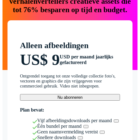
verhalenvertellers creatieve assets die
tot 76% besparen op tijd en budget.
Alleen afbeeldingen
US$ 9
USD per maand jaarlijks
gefactureerd
Ontgrendel toegang tot onze volledige collectie foto's,
vectoren en graphics die zijn vrijgegeven voor
commercieel gebruik. Video niet inbegrepen.
Nu abonneren
Plan bevat:
Vijf afbeeldingsdownloads per maand
Één bundel per maand
Geen naamsvermelding vereist
Snellere downloads