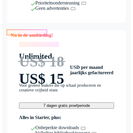
Prioriteitsondersteuning
Geen advertenties
Nu in de aanbieding!
Nu in de aanbieding!
Unlimited
US$ 18
USD per maand
jaarlijks gefactureerd
US$ 15
Voor grotere makers die op schaal produceren en
creatieve vrijheid eisen
7 dagen gratis proefperiode
Alles in Starter, plus:
Onbeperkte downloads
Volledige bibliotheektoegang