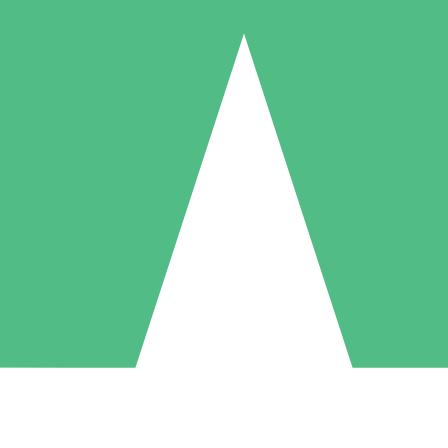
Individuele Creditpakketten
l per gebruik met downloadtegoeden. Geen maandelijkse verplichting ve
1 Downloaden
5 Downloaden
10 Downloaden
10
15
20
US$
00
US$
00
US$
00