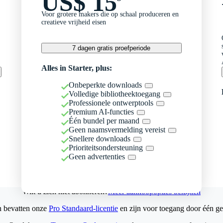
US$ 15
Voor grotere makers die op schaal produceren en
creatieve vrijheid eisen
7 dagen gratis proefperiode
Alles in Starter, plus:
Onbeperkte downloads
Volledige bibliotheektoegang
Professionele ontwerptools
Premium AI-functies
Één bundel per maand
Geen naamsvermelding vereist
Snellere downloads
Prioriteitsondersteuning
Geen advertenties
Wilt u zich niet abonneren?
Meer aankoopopties bekijken
n bevatten onze
Pro Standaard-licentie
en zijn voor toegang door één ge