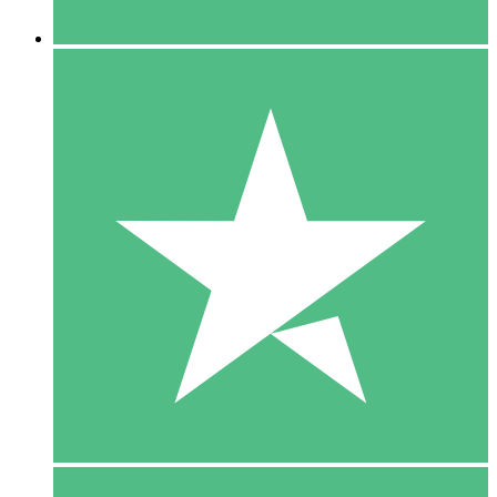
5 Downloaden
15
US$
00
10 Downloaden
20
US$
00