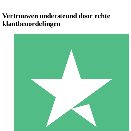
Vertrouwen ondersteund door echte
klantbeoordelingen
Individuele Creditpakketten
Betaal per gebruik met downloadtegoeden. Geen maandelijkse
verplichting vereist.
1 Downloaden
10
US$
00