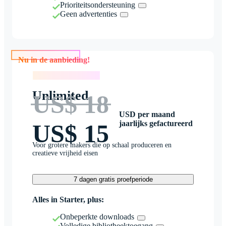
Prioriteitsondersteuning
Geen advertenties
Nu in de aanbieding!
Nu in de aanbieding!
Unlimited
US$ 18
USD per maand
jaarlijks gefactureerd
US$ 15
Voor grotere makers die op schaal produceren en
creatieve vrijheid eisen
7 dagen gratis proefperiode
Alles in Starter, plus:
Onbeperkte downloads
Volledige bibliotheektoegang