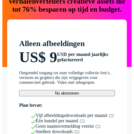
verhalenvertellers creatieve assets die
tot 76% besparen op tijd en budget.
Alleen afbeeldingen
US$ 9
USD per maand jaarlijks
gefactureerd
Ontgrendel toegang tot onze volledige collectie foto's,
vectoren en graphics die zijn vrijgegeven voor
commercieel gebruik. Video niet inbegrepen.
Nu abonneren
Plan bevat:
Vijf afbeeldingsdownloads per maand
Één bundel per maand
Geen naamsvermelding vereist
Snellere downloads