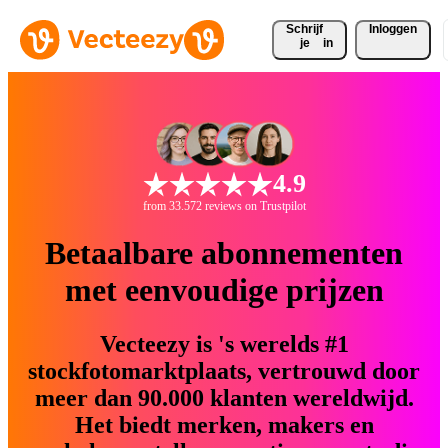
Schrijf 
Inloggen
je
in
4.9
from 33.572 reviews on Trustpilot
Betaalbare abonnementen
met eenvoudige prijzen
Vecteezy is 's werelds #1
stockfotomarktplaats, vertrouwd door
meer dan 90.000 klanten wereldwijd.
Het biedt merken, makers en